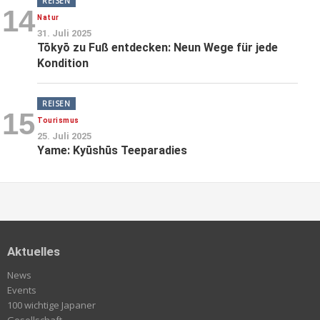
REISEN
14
Natur
31. Juli 2025
Tōkyō zu Fuß entdecken: Neun Wege für jede
Kondition
REISEN
15
Tourismus
25. Juli 2025
Yame: Kyūshūs Teeparadies
Aktuelles
News
Events
100 wichtige Japaner
Gesellschaft