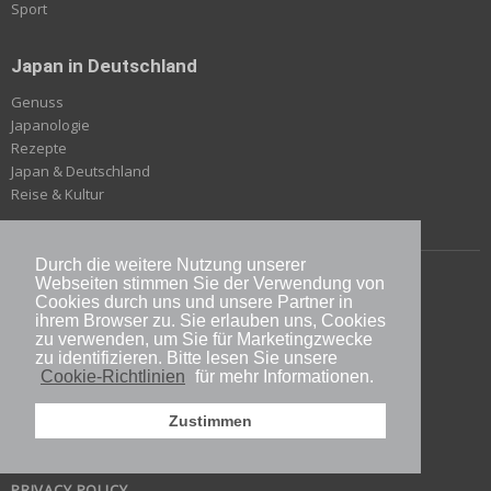
Sport
Japan in Deutschland
Genuss
Japanologie
Rezepte
Japan & Deutschland
Reise & Kultur
Durch die weitere Nutzung unserer
ÜBER JAPANDIGEST
Webseiten stimmen Sie der Verwendung von
Cookies durch uns und unsere Partner in
IMPRESSUM
ihrem Browser zu. Sie erlauben uns, Cookies
KONTAKT
zu verwenden, um Sie für Marketingzwecke
zu identifizieren. Bitte lesen Sie unsere
E-BOOK
Cookie-Richtlinien
für mehr Informationen.
SHOP
ÜBER DIE AUTOREN
Zustimmen
AUTOR WERDEN
FÜR WERBEPARTNER / 広告出稿をご検討の方へ
PRIVACY POLICY