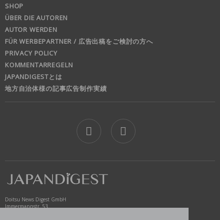
SHOP
ÜBER DIE AUTOREN
AUTOR WERDEN
FÜR WERBEPARTNER / 広告出稿をご検討の方へ
PRIVACY POLICY
KOMMENTARREGELN
JAPANDIGESTとは
地方自治体様の記事広告制作実績
jd
Doitsu News Digest GmbH
Immermannstr. 53
40210 Düsseldorf
Germany