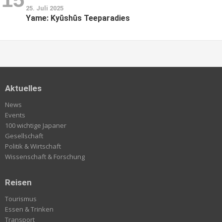
25. Juli 2025
Yame: Kyūshūs Teeparadies
Aktuelles
News
Events
100 wichtige Japaner
Gesellschaft
Politik & Wirtschaft
Wissenschaft & Forschung
Reisen
Tourismus
Essen & Trinken
Transport