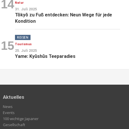
14
Natur
31. Juli 2025
Tōkyō zu Fuß entdecken: Neun Wege für jede
Kondition
REISEN
15
Tourismus
25. Juli 2025
Yame: Kyūshūs Teeparadies
Aktuelles
News
Events
100 wichtige Japaner
Gesellschaft