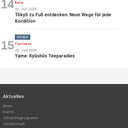
14
Natur
31. Juli 2025
Tōkyō zu Fuß entdecken: Neun Wege für jede
Kondition
REISEN
15
Tourismus
25. Juli 2025
Yame: Kyūshūs Teeparadies
Aktuelles
News
Events
100 wichtige Japaner
Gesellschaft