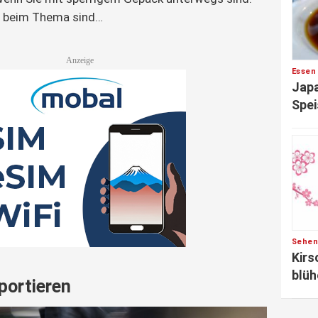
n beim Thema sind…
Essen
Japa
Spei
Sehen
Kirs
blüh
portieren