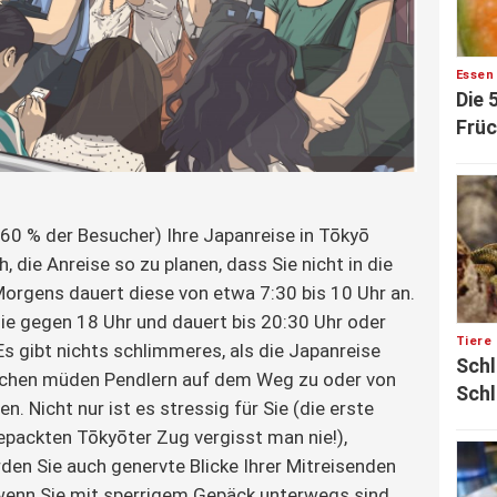
Essen
Die 
Früc
60 % der Besucher) Ihre Japanreise in Tōkyō
h, die Anreise so zu planen, dass Sie nicht in die
orgens dauert diese von etwa 7:30 bis 10 Uhr an.
e gegen 18 Uhr und dauert bis 20:30 Uhr oder
Tiere
Es gibt nichts schlimmeres, als die Japanreise
Schl
chen müden Pendlern auf dem Weg zu oder von
Schl
n. Nicht nur ist es stressig für Sie (die erste
gepackten Tōkyōter Zug vergisst man nie!),
en Sie auch genervte Blicke Ihrer Mitreisenden
wenn Sie mit sperrigem Gepäck unterwegs sind.