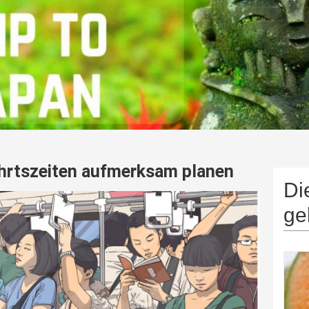
hrtszeiten aufmerksam planen
Di
ge