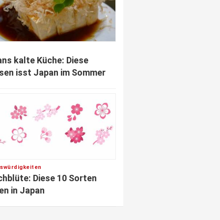
ns kalte Küche: Diese
sen isst Japan im Sommer
swürdigkeiten
chblüte: Diese 10 Sorten
en in Japan