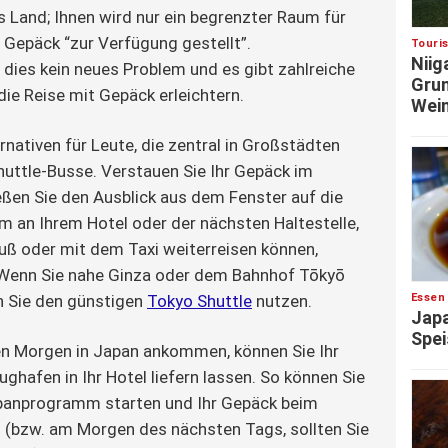
s Land; Ihnen wird nur ein begrenzter Raum für
e Gepäck “zur Verfügung gestellt”.
Touri
Niig
t dies kein neues Problem und es gibt zahlreiche
Grun
die Reise mit Gepäck erleichtern.
Wein
rnativen für Leute, die zentral in Großstädten
huttle-Busse. Verstauen Sie Ihr Gepäck im
ßen Sie den Ausblick aus dem Fenster auf die
em an Ihrem Hotel oder der nächsten Haltestelle,
Fuß oder mit dem Taxi weiterreisen können,
Wenn Sie nahe Ginza oder dem Bahnhof Tōkyō
Essen
n Sie den günstigen
Tokyo Shuttle
nutzen.
Japa
Spei
en Morgen in Japan ankommen, können Sie Ihr
ghafen in Ihr Hotel liefern lassen. So können Sie
apanprogramm starten und Ihr Gepäck beim
 (bzw. am Morgen des nächsten Tags, sollten Sie