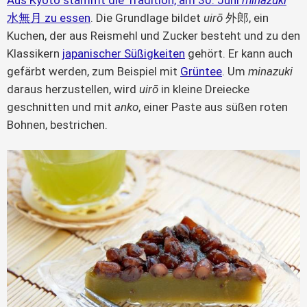
水無月 zu essen
. Die Grundlage bildet
uirō
外郎, ein
Kuchen, der aus Reismehl und Zucker besteht und zu den
Klassikern
japanischer Süßigkeiten
gehört. Er kann auch
gefärbt werden, zum Beispiel mit
Grüntee
. Um
minazuki
daraus herzustellen, wird
uirō
in kleine Dreiecke
geschnitten und mit
anko
, einer Paste aus süßen roten
Bohnen, bestrichen.