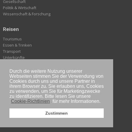
Gesellschaft
Politik & Wirtschaft
Wissenschaft & Forschung
Reisen
Tourismus
Essen & Trinken
Transport
Unterkünfte
Natur
Stadtführer
Durch die weitere Nutzung unserer
Webseiten stimmen Sie der Verwendung von
Cookies durch uns und unsere Partner in
Alltag
ihrem Browser zu. Sie erlauben uns, Cookies
zu verwenden, um Sie für Marketingzwecke
Sprache
zu identifizieren. Bitte lesen Sie unsere
Gesundheit
Cookie-Richtlinien
für mehr Informationen.
Verhalten
Zustimmen
Auf nach Japan
Langfristig in Japan