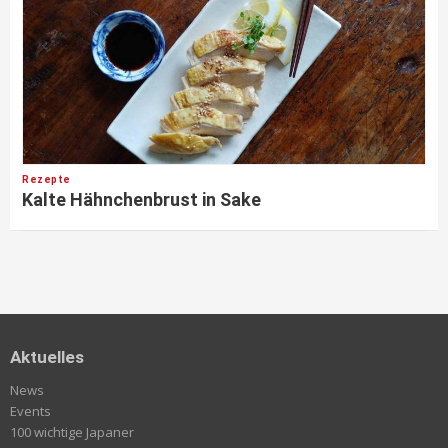
Rezepte
Kalte Hähnchenbrust in Sake
Aktuelles
News
Events
100 wichtige Japaner