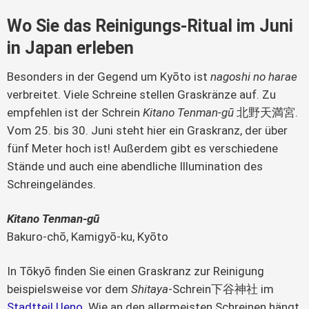
Wo Sie das Reinigungs-Ritual im Juni
in Japan erleben
Besonders in der Gegend um Kyōto ist
nagoshi no harae
verbreitet. Viele Schreine stellen Graskränze auf. Zu
empfehlen ist der Schrein
Kitano Tenman-gū
北野天満宮.
Vom 25. bis 30. Juni steht hier ein Graskranz, der über
fünf Meter hoch ist! Außerdem gibt es verschiedene
Stände und auch eine abendliche Illumination des
Schreingeländes.
Kitano Tenman-gū
Bakuro-chō, Kamigyō-ku, Kyōto
In Tōkyō finden Sie einen Graskranz zur Reinigung
beispielsweise vor dem
Shitaya
-Schrein下谷神社 im
Stadtteil Ueno
. Wie an den allermeisten Schreinen hängt