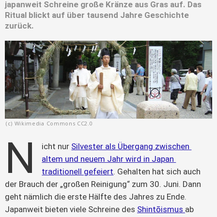
japanweit Schreine große Kränze aus Gras auf. Das
Ritual blickt auf über tausend Jahre Geschichte
zurück.
(c) Wikimedia Commons CC2.0
N
icht nur 
Silvester als Übergang zwischen 
altem und neuem Jahr wird in Japan 
traditionell gefeiert
. Gehalten hat sich auch 
der Brauch der „großen Reinigung“ zum 30. Juni. Dann 
geht nämlich die erste Hälfte des Jahres zu Ende. 
Japanweit bieten viele Schreine des 
Shintōismus 
ab 