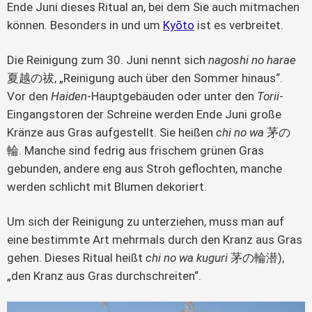
Ende Juni dieses Ritual an, bei dem Sie auch mitmachen 
können. Besonders in und um 
Kyōto
 ist es verbreitet.
Die Reinigung zum 30. Juni nennt sich 
nagoshi no harae
夏越の祓, „Reinigung auch über den Sommer hinaus“. 
Vor den 
Haiden
-Hauptgebäuden oder unter den 
Torii
-
Eingangstoren der Schreine werden Ende Juni große 
Kränze aus Gras aufgestellt. Sie heißen 
chi no wa
 茅の
輪. Manche sind fedrig aus frischem grünen Gras 
gebunden, andere eng aus Stroh geflochten, manche 
werden schlicht mit Blumen dekoriert.
Um sich der Reinigung zu unterziehen, muss man auf 
eine bestimmte Art mehrmals durch den Kranz aus Gras 
gehen. Dieses Ritual heißt 
chi no wa kuguri
 茅の輪潜), 
„den Kranz aus Gras durchschreiten“.