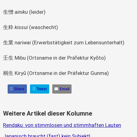
生憎
ainiku
(leider)
生粋
kissui
(waschecht)
生業
nariwai
(Erwerbstätigkeit zum Lebensunterhalt)
壬生 Mibu (Ortsname in der Präfektur Kyōto)
桐生 Kiryū (Ortsname in der Präfektur Gunma)
Share
Tweet
Email
Weitere Artikel dieser Kolumne
Rendaku: von stimmlosen und stimmhaften Lauten
Japanisch braucht (fast) kein Subjekt!