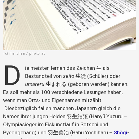
(c) ma-chan / photo-ac
D
ie meisten lernen das Zeichen 生 als 
Bestandteil von 
seito
生
徒 (Schüler) oder 
umareru 
生
まれる (geboren werden) kennen. 
Es soll mehr als 100 verschiedene Lesungen haben, 
wenn man Orts- und Eigennamen mitzählt. 
 Diesbezüglich fallen manchen Japanern gleich die 
Namen ihrer jungen Helden 羽
生
結弦 (Hanyū Yuzuru – 
Olympiasieger im Eiskunstlauf in Sotschi und 
Pyeongchang) und 羽
生
善治 (Habu Yoshiharu – 
Shōgi
-