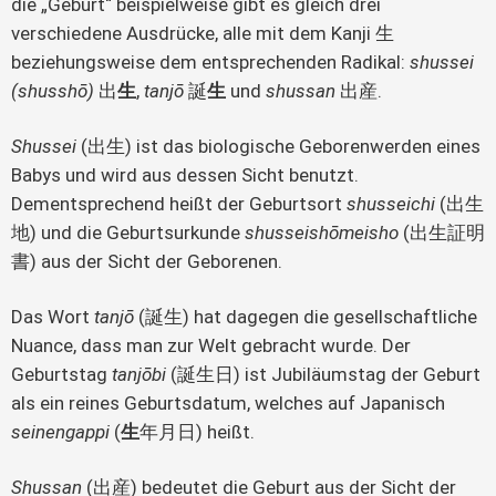
die „Geburt“ beispielweise gibt es gleich drei
verschiedene Ausdrücke, alle mit dem Kanji 生
beziehungsweise dem entsprechenden Radikal:
shussei
(shusshō)
出
生
,
tanjō
誕
生
und
shussan
出産.
Shussei
(出生) ist das biologische Geborenwerden eines
Babys und wird aus dessen Sicht benutzt.
Dementsprechend heißt der Geburtsort
shusseichi
(出生
地) und die Geburtsurkunde
shusseishōmeisho
(出生証明
書) aus der Sicht der Geborenen.
Das Wort
tanjō
(誕生) hat dagegen die gesellschaftliche
Nuance, dass man zur Welt gebracht wurde. Der
Geburtstag
tanjōbi
(誕生日) ist Jubiläumstag der Geburt
als ein reines Geburtsdatum, welches auf Japanisch
seinengappi
(
生
年月日) heißt.
Shussan
(出産) bedeutet die Geburt aus der Sicht der