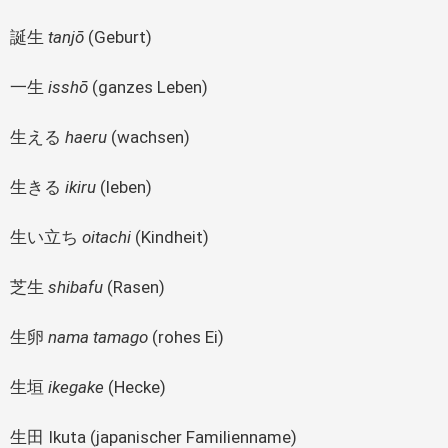
誕生
tanjō
(Geburt)
一生
isshō
(ganzes Leben)
生える
haeru
(wachsen)
生きる
ikiru
(leben)
生い立ち
oitachi
(Kindheit)
芝生
shibafu
(Rasen)
生卵
nama tamago
(rohes Ei)
生垣
ikegake
(Hecke)
生田 Ikuta (japanischer Familienname)