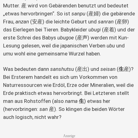
Mutter. 産 wird von Gebärenden benutzt und bedeutet
„etwas hervorbringen“. So ist
sanpu
(産婦) die gebärende
Frau,
anzan
(安産) die leichte Geburt und
sanran
(産卵)
das Eierlegen bei Tieren. Babykleider
ubugi
(産着) und der
erste Schrei des Babys
ubugoe
(産声) werden mit Kun-
Lesung gelesen, weil die japanischen Verben
ubu
und
umu
wohl eine gemeinsame Wurzel haben.
Was bedeuten dann
sanshutsu
(産出) und
seisan
(
生
産)?
Bei Ersterem handelt es sich um Vorkommen von
Naturressourcen wie Erdöl, Erze oder Mineralien, weil die
Erde praktisch etwas hervorbringt. Bei Letzteren stellt
man aus Rohstoffen (also
nama
生
) etwas her
(hervorbringen:
san
産). So klingen die beiden Wörter
auch logisch, nicht wahr?