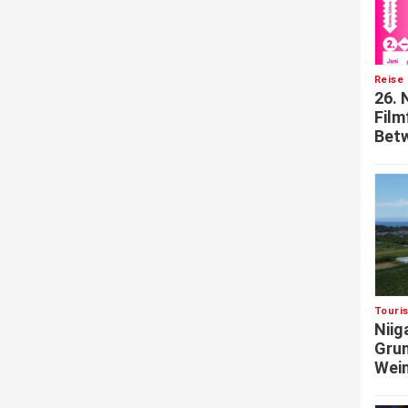
Reise 
26. 
Film
Betw
Touri
Niig
Grun
Wein