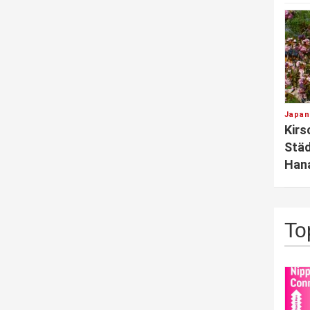
Japan
Kirs
Städ
Hana
To