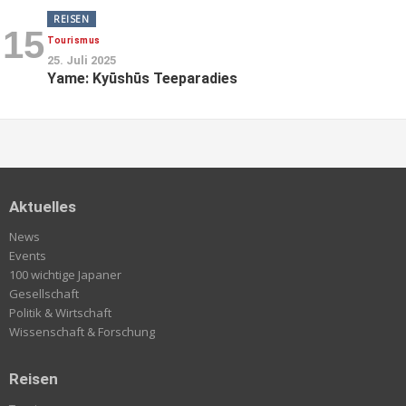
REISEN
15
Tourismus
25. Juli 2025
Yame: Kyūshūs Teeparadies
Aktuelles
News
Events
100 wichtige Japaner
Gesellschaft
Politik & Wirtschaft
Wissenschaft & Forschung
Reisen