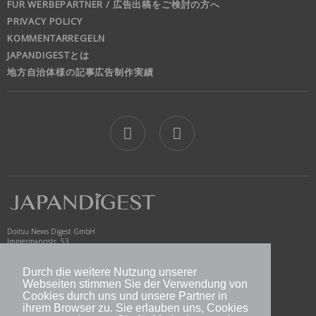
FÜR WERBEPARTNER / 広告出稿をご検討の方へ
PRIVACY POLICY
KOMMENTARREGELN
JAPANDIGESTとは
地方自治体様の記事広告制作実績
jd
Doitsu News Digest GmbH
Immermannstr. 53
40210 Düsseldorf
Germany
Durch die weitere Nutzung unserer
Webseiten stimmen Sie der Verwendung von
www.newsdigest.de
info@japandigest.de
Cookies durch uns und unsere Partner in
ihrem Browser zu. Sie erlauben uns, Cookies