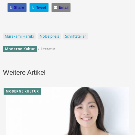
Share
Tweet
Email
Murakami Haruki
Nobelpreis
Schriftsteller
/
Moderne Kultur
Literatur
Weitere Artikel
MODERNE KULTUR