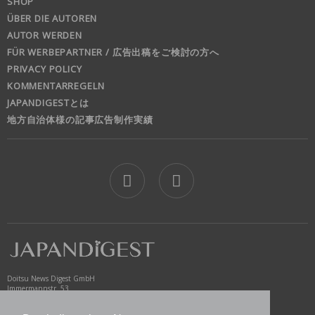
SHOP
ÜBER DIE AUTOREN
AUTOR WERDEN
FÜR WERBEPARTNER / 広告出稿をご検討の方へ
PRIVACY POLICY
KOMMENTARREGELN
JAPANDIGESTとは
地方自治体様の記事広告制作実績
jd
Doitsu News Digest GmbH
Immermannstr. 53
40210 Düsseldorf
Germany