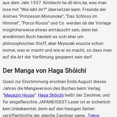
aus dem Jahr 1937: 
Kimitachi ha dō ikiru ka
, was man 
lose mit “Wie lebt ihr?” übersetzen kann. Freunde der 
Animes “Prinzessin Mononoke”, “Das Schloss im 
Himmel”, “Porco Rosso” und Co. werden ob der Vorlage 
möglicherweise etwas enttäuscht sein, denn bei 
erwähntem Buch handelt es sich eher um 
philosophischen Stoff, aber Miyazaki wusste schon 
immer, was er macht und wie er es macht, so dass man 
auf die Art der Verfilmung gespannt sein darf.
Der Manga von Haga Shōichi
Quasi zur Einstimmung erschien Ende August dieses 
Jahres die Mangaversion des Buches beim Verlag 
“
Magazin House
“. 
Haga Shōichi
 heißt der Zeichner, und 
für eingefleischte JAPANDIGEST-Leser ist er sicherlich 
kein Unbekannter, denn auf den hiesigen Seiten 
veröffentlichte der gleiche Zeichner seine „
Tokyo 