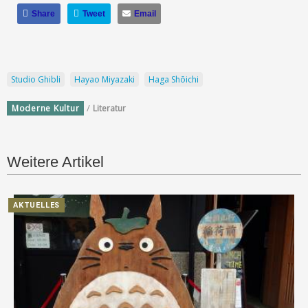
Share
Tweet
Email
Studio Ghibli
Hayao Miyazaki
Haga Shōichi
/
Moderne Kultur
Literatur
Weitere Artikel
AKTUELLES