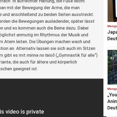
fach: In aufrechter Haltung, die Füße leicht
 man mit der Bewegung der Arme, die man
e und anschließend zu beiden Seiten ausstreckt.
erden die Bewegungen ausladender, später lässt
Manga
en und es kommen auch die Beine dazu. Dabei
Japa
glichst anmutig im Rhythmus der Musik und
Deut
nem Atem leiten. Die Übungen machen wach und
ation an. Alternativ lassen sie sich auch im Sitzen
m gibt es mit
minna no taisō
(„Gymnastik für alle“)
ante, die auch für ältere und körperlich
schen geeignet ist:
Manga
„You
Anim
Deu