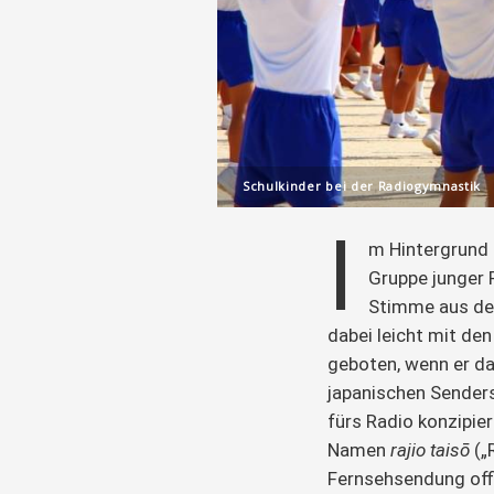
Schulkinder bei der Radiogymnastik
I
m Hintergrund 
Gruppe junger 
Stimme aus de
dabei leicht mit de
geboten, wenn er d
japanischen Senders
fürs Radio konzipie
Namen
 rajio taisō
 (
Fernsehsendung offiz