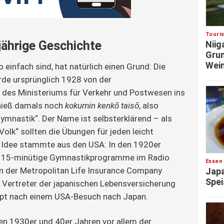
Touri
jährige Geschichte
Niig
Grun
Wein
einfach sind, hat natürlich einen Grund: Die
de ursprünglich 1928 von der
 des Ministeriums für Verkehr und Postwesen ins
hieß damals noch
kokumin kenkō taisō
, also
mnastik“. Der Name ist selbsterklärend – als
olk“ sollten die Übungen für jeden leicht
e Idee stammte aus den USA: In den 1920er
t 15-minütige Gymnastikprogramme im Radio
Essen
on der Metropolitan Life Insurance Company
Japa
Spei
 Vertreter der japanischen Lebensversicherung
pt nach einem USA-Besuch nach Japan.
en 1930er und 40er Jahren vor allem der