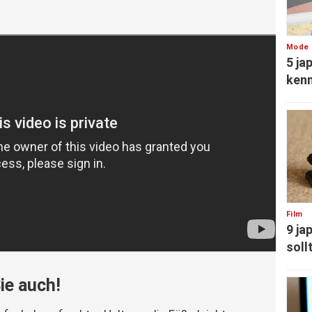
Mode
5 ja
ken
Film
9 ja
soll
ie auch!