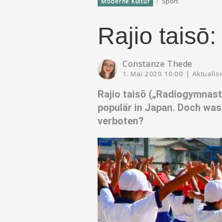
/
Sport
Moderne Kultur
Rajio taisō
Constanze Thede
1. Mai 2020 10:00
|
Aktualisi
Rajio taisō („Radiogymnasti
populär in Japan. Doch was
verboten?