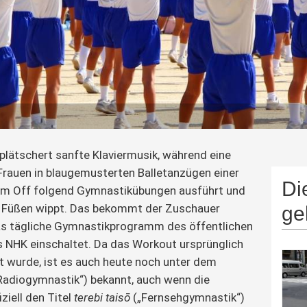
plätschert sanfte Klaviermusik, während eine 
Frauen in blaugemusterten Balletanzügen einer 
Di
m Off folgend Gymnastikübungen ausführt und 
n Füßen wippt. Das bekommt der Zuschauer 
ge
as tägliche Gymnastikprogramm des öffentlichen 
 NHK einschaltet. Da das Workout ursprünglich 
rt wurde, ist es auch heute noch unter dem 
„Radiogymnastik“) bekannt, auch wenn die 
iell den Titel 
terebi taisō
 („Fernsehgymnastik“) 