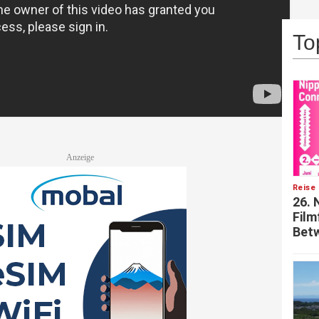
To
Reise 
26. 
Film
Betw