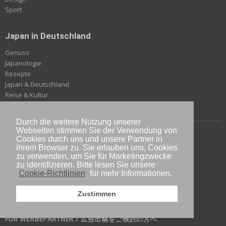
Sport
Japan in Deutschland
Genuss
Japanologie
Rezepte
Japan & Deutschland
Reise & Kultur
Durch die weitere Nutzung unserer
Webseiten stimmen Sie der Verwendung von
ÜBER JAPANDIGEST
Cookies durch uns und unsere Partner in
IMPRESSUM
ihrem Browser zu. Sie erlauben uns, Cookies
zu verwenden, um Sie für Marketingzwecke
KONTAKT
zu identifizieren. Bitte lesen Sie unsere
E-BOOK
Cookie-Richtlinien
für mehr Informationen.
SHOP
Zustimmen
ÜBER DIE AUTOREN
AUTOR WERDEN
FÜR WERBEPARTNER / 広告出稿をご検討の方へ