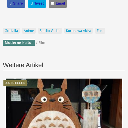
Share
Tweet
Email
Godzilla
Anime
Studio Ghibli
Kurosawa Akira
Film
/
Moderne Kultur
Film
Weitere Artikel
AKTUELLES