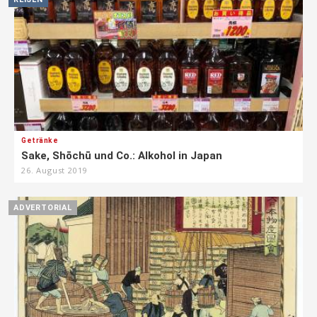
Getränke
Sake, Shōchū und Co.: Alkohol in Japan
26. August 2019
ADVERTORIAL