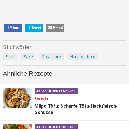
Share
Tweet
Email
Stichwörter
Fisch
Sake
Sojasauce
Hauptgerichte
Ähnliche Rezepte
JAPAN IN DEUTSCHLAND
Rezepte
Māpo Tōfu: Scharfe Tōfu-Hackfleisch-
Schüssel
JAPAN IN DEUTSCHLAND