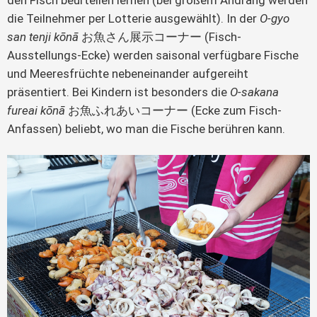
den Fisch beurteilen lernen (bei großem Andrang werden
die Teilnehmer per Lotterie ausgewählt). In der
O-gyo
san tenji kōnā
お魚さん展示コーナー (Fisch-
Ausstellungs-Ecke) werden saisonal verfügbare Fische
und Meeresfrüchte nebeneinander aufgereiht
präsentiert. Bei Kindern ist besonders die
O-sakana
fureai kōnā
お魚ふれあいコーナー (Ecke zum Fisch-
Anfassen) beliebt, wo man die Fische berühren kann.