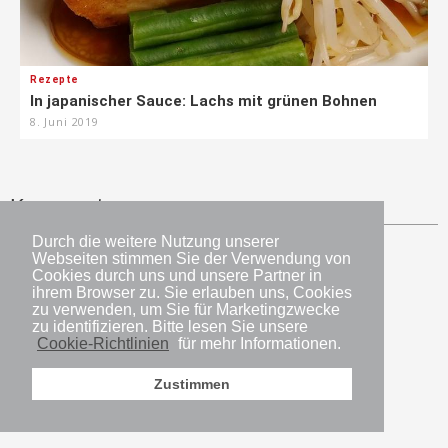
Rezepte
In japanischer Sauce: Lachs mit grünen Bohnen
8. Juni 2019
Kommentare
Durch die weitere Nutzung unserer
Webseiten stimmen Sie der Verwendung von
Cookies durch uns und unsere Partner in
ihrem Browser zu. Sie erlauben uns, Cookies
zu verwenden, um Sie für Marketingzwecke
zu identifizieren. Bitte lesen Sie unsere
Cookie-Richtlinien
für mehr Informationen.
Zustimmen