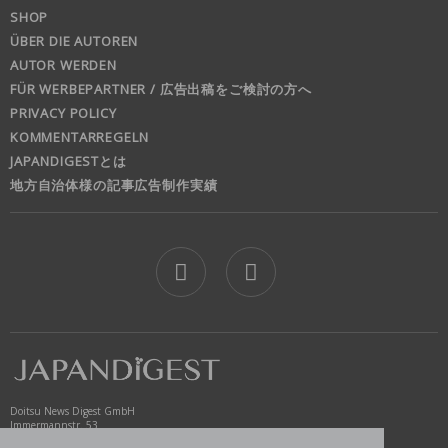
SHOP
ÜBER DIE AUTOREN
AUTOR WERDEN
FÜR WERBEPARTNER / 広告出稿をご検討の方へ
PRIVACY POLICY
KOMMENTARREGELN
JAPANDIGESTとは
地方自治体様の記事広告制作実績
jd
Doitsu News Digest GmbH
Immermannstr. 53
40210 Düsseldorf