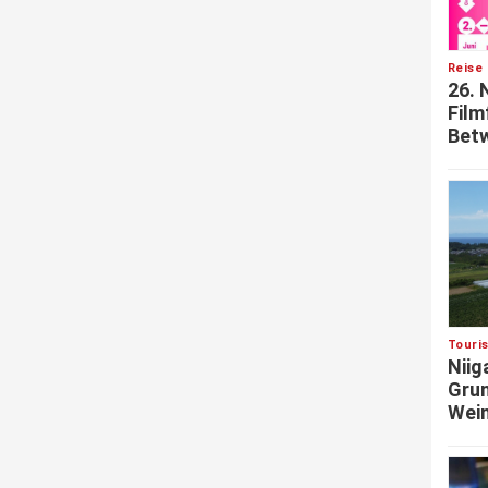
Reise 
26. 
Film
Betw
Touri
Niig
Grun
Wein