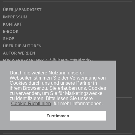
ÜBER JAPANDIGEST
IMPRESSUM
KONTAKT
E-BOOK
SHOP
ÜBER DIE AUTOREN
AUTOR WERDEN
FÜR WERBEPARTNER / 広告出稿をご検討の方へ
PRIVACY POLICY
Durch die weitere Nutzung unserer
KOMMENTARREGELN
Webseiten stimmen Sie der Verwendung von
JAPANDIGESTとは
Cookies durch uns und unsere Partner in
ihrem Browser zu. Sie erlauben uns, Cookies
地方自治体様の記事広告制作実績
zu verwenden, um Sie für Marketingzwecke
zu identifizieren. Bitte lesen Sie unsere
Cookie-Richtlinien
für mehr Informationen.
Zustimmen