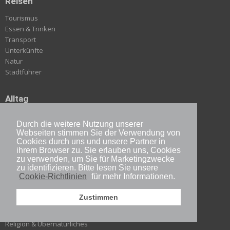
Reisen
Tourismus
Essen & Trinken
Transport
Unterkünfte
Natur
Stadtführer
Alltag
Sprache
Durch die weitere Nutzung unserer
Gesundheit
Webseiten stimmen Sie der Verwendung von
Verhalten
Cookies durch uns und unsere Partner in
Auf nach Japan
ihrem Browser zu. Sie erlauben uns, Cookies
Langfristig in Japan
zu verwenden, um Sie für Marketingzwecke
zu identifizieren. Bitte lesen Sie unsere
Cookie-Richtlinien
für mehr Informationen.
Kultur-Erbe
Zustimmen
Geschichte
Bräuche
Religion & Übernatürliches