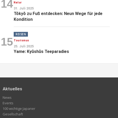
14
Natur
31. Juli 2025
Tōkyō zu Fuß entdecken: Neun Wege für jede
Kondition
REISEN
15
Tourismus
25. Juli 2025
Yame: Kyūshūs Teeparadies
Aktuelles
News
Events
100 wichtige Japaner
Gesellschaft