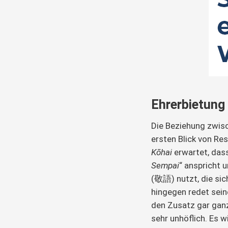
Ehrerbietung 
Die Beziehung zwi
ersten Blick von Re
Kōhai
erwartet, das
Sempai
“ anspricht 
(敬語) nutzt, die si
hingegen redet sei
den Zusatz gar gan
sehr unhöflich. Es 