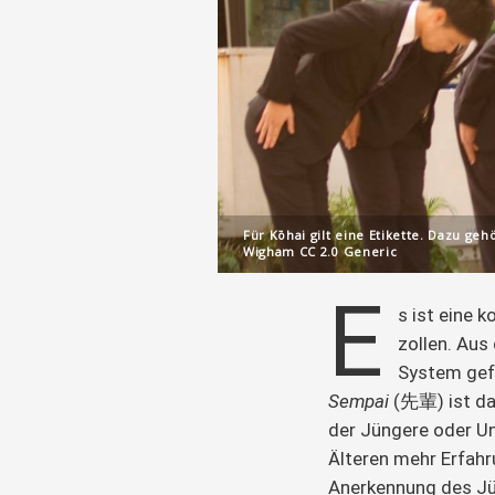
Für Kōhai gilt eine Etikette. Dazu g
Wigham CC 2.0 Generic
E
s ist eine 
zollen. Aus
System gef
Sempai
 (先輩) ist da
der Jüngere oder Un
Älteren mehr Erfahr
Anerkennung des Jün