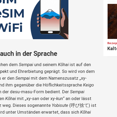
Rezep
Kalt
auch in der Sprache
schen dem
Sempai
und seinem
Kōhai
ist auf den
spekt und Ehrerbietung geprägt. So wird von dem
s er den
Sempai
mit dem Namenszusatz „xy-
und ihm gegenüber die Höflichkeitssprache
Keigo
ch der desu-masu-Form bedient. Der
Sempai
nen
Kōhai
mit „xy-
san
oder xy-
kun
“ an oder lässt
z weg. Dieses sogenannte
Yobisute
(呼び捨て) ist
wird unter Umständen erwartet, dass sich
Kōhai