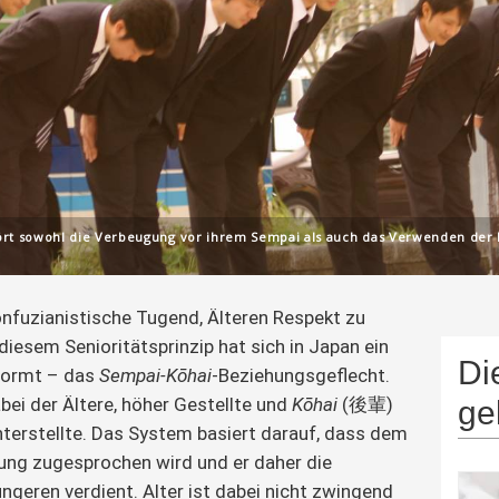
ehört sowohl die Verbeugung vor ihrem Sempai als auch das Verwenden der H
konfuzianistische Tugend, Älteren Respekt zu 
 diesem Senioritätsprinzip hat sich in Japan ein 
Di
ormt – das 
Sempai-Kōhai
-Beziehungsgeflecht. 
bei der Ältere, höher Gestellte und 
Kōhai
 (後輩) 
ge
terstellte. Das System basiert darauf, dass dem 
ung zugesprochen wird und er daher die 
geren verdient. Alter ist dabei nicht zwingend 