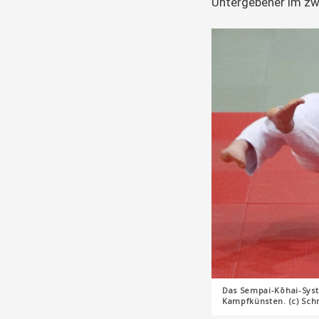
Untergebener im zwe
Das Sempai-Kōhai-Syst
Kampfkünsten. (c) Schn