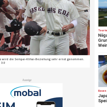
Touri
Niig
Grun
Wein
bs wird die Sempai-Kōhai-Beziehung sehr ernst genommen.
 3.0
Essen
Japa
Spei