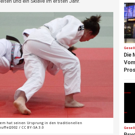
iten und ein Sklave im ersten Jahr.“
Gesel
Die 
Vom 
Pros
em hat seinen Ursprung in den traditionellen
uffel2002 / CC BY-SA 3.0
Gesel
Psyc