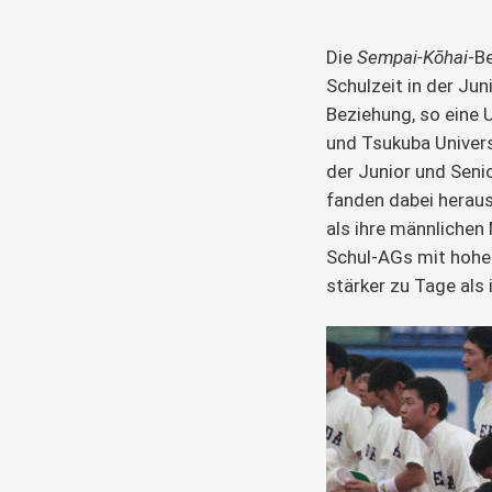
Die
Sempai-Kōhai
-B
Schulzeit in der Ju
Beziehung, so eine
und Tsukuba Univers
der Junior und Seni
fanden dabei herau
als ihre männlichen 
Schul-AGs mit hoher
stärker zu Tage als 