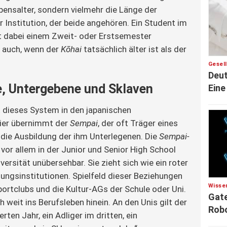
bensalter, sondern vielmehr die Länge der 
 Institution, der beide angehören. Ein Student im 
t dabei einem Zweit- oder Erstsemester 
t auch, wenn der 
Kōhai
 tatsächlich älter ist als der 
Gesel
Deut
e, Untergebene und Sklaven
Eine
 dieses System in den japanischen 
ier übernimmt der 
Sempai
, der oft Träger eines 
 die Ausbildung der ihm Unterlegenen. Die 
Sempai-
 vor allem in der Junior und Senior High School 
versität unübersehbar. Sie zieht sich wie ein roter 
dungsinstitutionen. Spielfeld dieser Beziehungen 
Wisse
portclubs und die Kultur-AGs der Schule oder Uni. 
Gate
h weit ins Berufsleben hinein. An den Unis gilt der 
Robo
erten Jahr, ein Adliger im dritten, ein 