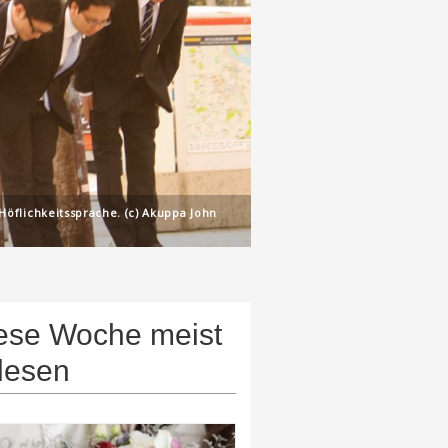
öflichkeitssprache. (c) Akuppa John
ese Woche meist
lesen