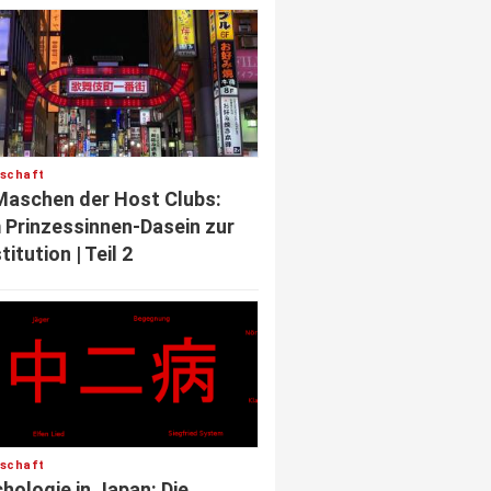
lschaft
Maschen der Host Clubs:
Prinzessinnen-Dasein zur
titution | Teil 2
lschaft
hologie in Japan: Die