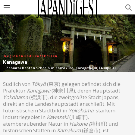
Regionen und Präfekturen
Kanagawa
Zeniarai Benten Schrein in Kamakura, Kanagawa ©JTA ©JNTO
Südlich von
Tōkyō
(東京) gelegen befindet sich die
Präfektur
Kanagawa
(神奈川県), deren Hauptstadt
Yokohama
(横浜市), die zweitgrößte Stadt Japans,
direkt an die Landeshauptstadt anschließt. Mit
futuristischem Stadtbild in
Yokohama
, starkem
Industriegebiet in
Kawasaki
(川崎市),
atemberaubender Natur in
Hakone (
箱根町) und
historischen Stätten in
Kamakura
(鎌倉市), ist