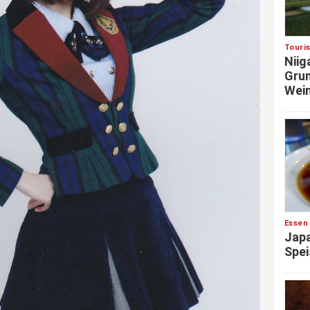
Touri
Niig
Grun
Wein
Essen
Japa
Spei