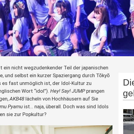
st ein nicht wegzudenkender Teil der japanischen 
, und selbst ein kurzer Spaziergang durch Tōkyō 
Di
 es fast unmöglich ist, der Idol-Kultur zu 
lischen Wort “idol”). 
Hey! Say! JUMP
 prangen 
ge
gen, 
AKB48
 lächeln von Hochhäusern auf Sie 
amu Pyamu
 ist… naja, überall. Doch was sind Idols 
en sie zur Popkultur?