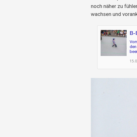
noch näher zu fühlen
wachsen und vora
B-
Vom
den
beei
15.