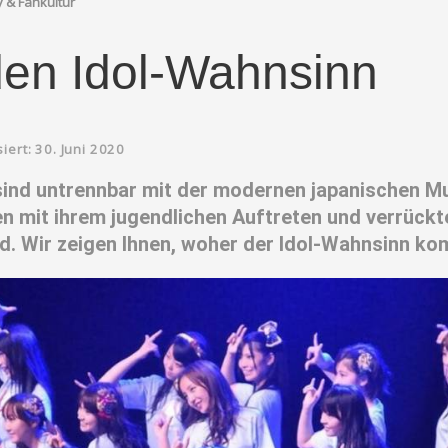
 & Fankultur
den Idol-Wahnsinn
siert: 30. Juni 2020
 sind untrennbar mit der modernen japanischen M
n mit ihrem jugendlichen Auftreten und verrückt
d. Wir zeigen Ihnen, woher der Idol-Wahnsinn ko