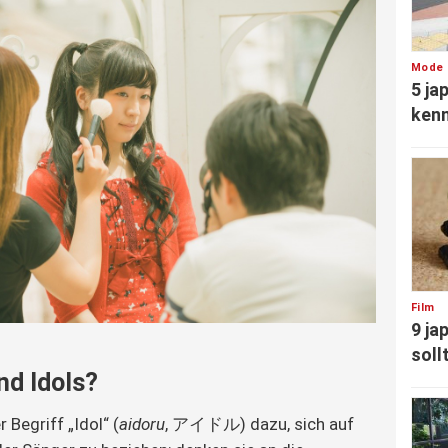
Mode
5 ja
ken
Film
9 ja
soll
nd Idols?
 Begriff „Idol“ (
aidoru
, アイドル) dazu, sich auf