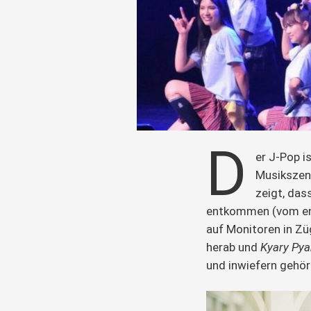
D
er J-Pop i
Musikszene
zeigt, dass
entkommen (vom eng
auf Monitoren in Zü
herab und 
Kyary Py
und inwiefern gehör