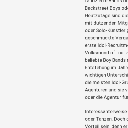
fabrizierte Bands o
Backstreet Boys ode
Heutzutage sind die
mit dutzenden Mitgl
oder Solo-Künstler 
geschmückte Vergang
erste Idol-Recruitm
Volksmund oft nur a
beliebte Boy Bands r
Entstehung im Jahr
wichtigen Unterschi
die meisten Idol-Gr
Agenturen und sie v
oder die Agentur fü
Interessanterweise 
oder Tanzen. Doch d
Vorteil sein, denn er