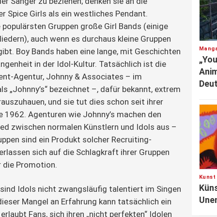
der Sänger zu beziehen; denken sie an die
r Spice Girls als ein westliches Pendant.
 populärsten Gruppen große Girl Bands (einige
iedern), auch wenn es durchaus kleine Gruppen
Manga
gibt. Boy Bands haben eine lange, mit Geschichten
„You
enheit in der Idol-Kultur. Tatsächlich ist die
Anim
ent-Agentur, Johnny & Associates – im
Deu
ls „Johnny’s“ bezeichnet –, dafür bekannt, extrem
auszuhauen, und sie tut dies schon seit ihrer
e 1962. Agenturen wie Johnny’s machen den
ed zwischen normalen Künstlern und Idols aus –
uppen sind ein Produkt solcher Recruiting-
erlassen sich auf die Schlagkraft ihrer Gruppen
r die Promotion.
Kunst
Küns
sind Idols nicht zwangsläufig talentiert im Singen
Unen
ieser Mangel an Erfahrung kann tatsächlich ein
 erlaubt Fans, sich ihren „nicht perfekten“ Idolen