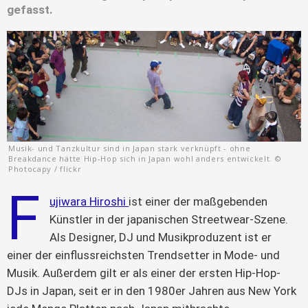
gefasst.
Musik- und Tanzkultur sind in Japan stark verknüpft - ohne
Breakdance hätte Hip-Hop sich in Japan wohl anders entwickelt. ©
Photocapy / flickr
F
ujiwara Hiroshi 
ist einer der maßgebenden 
Künstler in der japanischen Streetwear-Szene. 
Als Designer, DJ und Musikproduzent ist er 
einer der einflussreichsten Trendsetter in Mode- und 
Musik. Außerdem gilt er als einer der ersten Hip-Hop-
DJs in Japan, seit er in den 1980er Jahren aus New York 