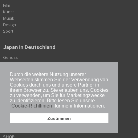
Film
Kunst
Musik
Design
Sport
Japan in Deutschland
Genuss
Japanologie
Rezepte
Durch die weitere Nutzung unserer
Japan & Deutschland
Webseiten stimmen Sie der Verwendung von
Reise & Kultur
Cookies durch uns und unsere Partner in
ihrem Browser zu. Sie erlauben uns, Cookies
zu verwenden, um Sie für Marketingzwecke
zu identifizieren. Bitte lesen Sie unsere
Cookie-Richtlinien
für mehr Informationen.
ÜBER JAPANDIGEST
IMPRESSUM
Zustimmen
KONTAKT
E-BOOK
SHOP