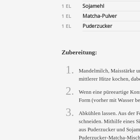
Sojamehl
1 EL
Matcha-Pulver
1 EL
Puderzucker
1 EL
Zubereitung:
1.
Mandelmilch, Maisstärke un
mittlerer Hitze kochen, dabe
2.
Wenn eine püreeartige Konsi
Form (vorher mit Wasser bef
3.
Abkühlen lassen. Aus der F
schneiden. Mithilfe eines S
aus Puderzucker und Sojame
Puderzucker-Matcha-Misch