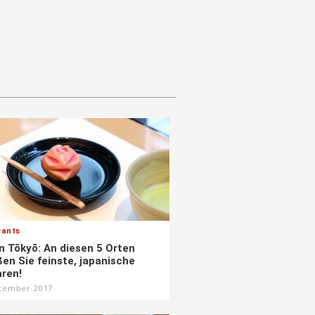
rants
n Tōkyō: An diesen 5 Orten
en Sie feinste, japanische
ren!
ptember 2017