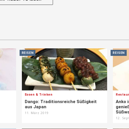
REISEN
REISEN
Essen & Trinken
Restau
Dango: Traditionsreiche Süßigkeit
Anko i
aus Japan
genieß
Süßwa
11. März 2019
12. Se