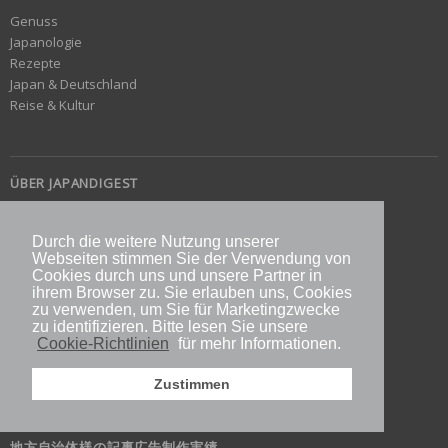
Genuss
Japanologie
Rezepte
Japan & Deutschland
Reise & Kultur
ÜBER JAPANDIGEST
IMPRESSUM
KONTAKT
Durch die weitere Nutzung unserer
E-BOOK
Webseiten stimmen Sie der Verwendung von
Cookies durch uns und unsere Partner in
SHOP
ihrem Browser zu. Sie erlauben uns, Cookies
ÜBER DIE AUTOREN
zu verwenden, um Sie für Marketingzwecke
zu identifizieren. Bitte lesen Sie unsere
AUTOR WERDEN
Cookie-Richtlinien
für mehr Informationen.
FÜR WERBEPARTNER / 広告出稿をご検討の方へ
PRIVACY POLICY
Zustimmen
KOMMENTARREGELN
JAPANDIGESTとは
地方自治体様の記事広告制作実績