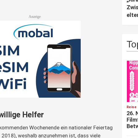
Zwis
elte
To
Reise 
26. 
willige Helfer
Film
Betw
 kommenden Wochenende ein nationaler Feiertag 
 2018), weshalb anzunehmen ist, dass viele 