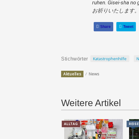
ruhen. Gisei-sha 
お祈りいたします
Share
Tweet
Katastrophenhilfe
N
Stichwörter
/
News
Aktuelles
Weitere Artikel
ALLTAG
REIS