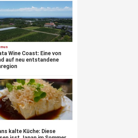
smus
ata Wine Coast: Eine von
d auf neu entstandene
region
ns kalte Küche: Diese
sen isst Japan im Sommer