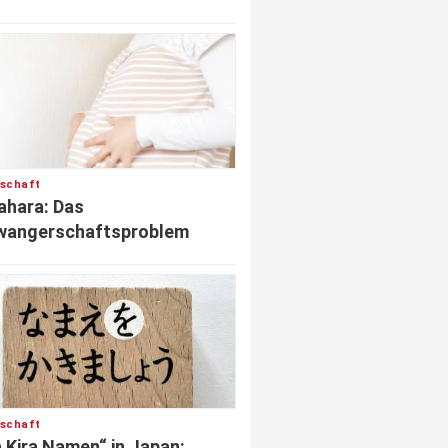
lschaft
hara: Das
wangerschaftsproblem
lschaft
a Kira Namen“ in Japan: