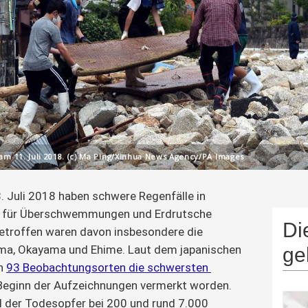
am 11. Juli 2018. (c) Ma Ping/Xinhua News Agency/PA Images
8. Juli 2018 haben schwere Regenfälle in 
 für Überschwemmungen und Erdrutsche 
Di
etroffen waren davon insbesondere die 
ima, Okayama und Ehime. Laut dem japanischen 
ge
n 
93 Beobachtungsorten die schwersten 
 Beginn der Aufzeichnungen vermerkt worden. 
hl der Todesopfer bei 200 und rund 7.000 