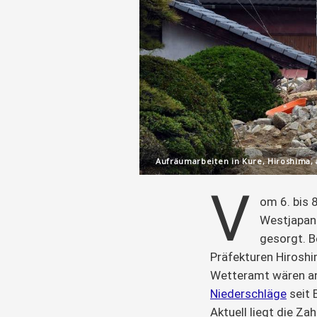
Aufräumarbeiten in Kure, Hiroshima, 
V
om 6. bis 
Westjapan
gesorgt. B
Präfekturen Hirosh
Wetteramt wären a
Niederschläge
 seit
Aktuell liegt die Za