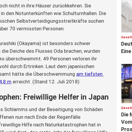
ch nicht in ihre Häuser zurückkehren. Sie 
 in den Notunterkünften wie Schulturnhallen. Die 
anischen Selbstverteidigungsstreitkräfte suchen 
über 70 vermissten Personen.
Gesel
Kurashiki (Okayama) ist besonders schwer 
Deut
Eine
 die Deiche des Flusses Oda brachen, wurden 
ks überschwemmt. 49 Personen verloren ihr 
wohl durch Ertrinken. Laut dem japanischen 
samt hätte die Überschwemmung 
am tiefsten 
4,8 m
 erreicht. (Stand 12. Juli 2018)
phen: Freiwillige Helfer in Japan
Gesel
des Schlamms und der Beseitigung von Schäden 
Die 
ffenen nun nach Ende der Regenfälle 
Vom 
reiwillige Hilfe nach Naturkatastrophen hat in 
Pros