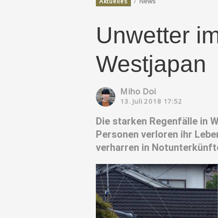
/
News
Aktuelles
Unwetter im
Westjapan
Miho Doi
13. Juli 2018 17:52
Die starken Regenfälle in 
Personen verloren ihr Lebe
verharren in Notunterkünft