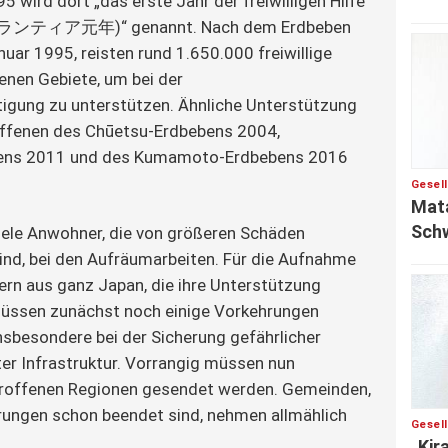
5 wird dort „das erste Jahr der freiwilligen Hilfe 
ランティア元年)“ genannt. Nach dem Erdbeben 
uar 1995, reisten rund 1.650.000 freiwillige 
fenen Gebiete, um bei der 
igung zu unterstützen. Ähnliche Unterstützung 
ffenen des Chūetsu-Erdbebens 2004, 
ens 2011 und des Kumamoto-Erdbebens 2016 
Gesel
Mata
Sch
iele Anwohner, die von größeren Schäden 
nd, bei den Aufräumarbeiten. Für die Aufnahme 
fern aus ganz Japan, die ihre Unterstützung 
üssen zunächst noch einige Vorkehrungen 
nsbesondere bei der Sicherung gefährlicher 
er Infrastruktur. Vorrangig müssen nun 
etroffenen Regionen gesendet werden. Gemeinden, 
rungen schon beendet sind, nehmen allmählich 
Gesel
„Kir