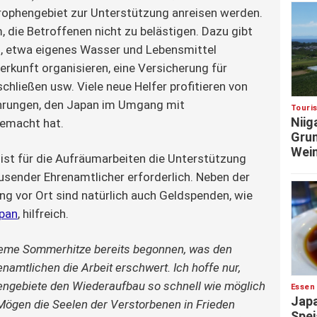
rophengebiet zur Unterstützung anreisen werden. 
m, die Betroffenen nicht zu belästigen. Dazu gibt 
t, etwa eigenes Wasser und Lebensmittel 
erkunft organisieren, eine Versicherung für 
bschließen usw. Viele neue Helfer profitieren von 
ahrungen, den Japan im Umgang mit 
Touri
Niig
gemacht hat.
Grun
Wein
 ist für die Aufräumarbeiten die Unterstützung 
sender Ehrenamtlicher erforderlich. Neben der 
ng vor Ort sind natürlich auch Geldspenden, wie 
pan
, hilfreich.
treme Sommerhitze bereits begonnen, was den
namtlichen die Arbeit erschwert. Ich hoffe nur,
engebiete den Wiederaufbau so schnell wie möglich
Essen
Japa
Mögen die Seelen der Verstorbenen in Frieden
Spei