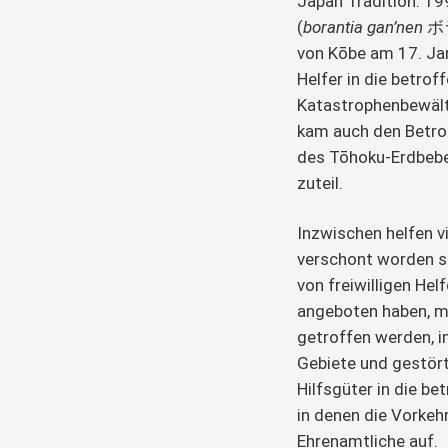
Japan Tradition: 199
(
borantia gan’nen
 ボ
von Kōbe am 17. Jan
Helfer in die betrof
Katastrophenbewält
kam auch den Betro
des Tōhoku-Erdbeb
zuteil.
Inzwischen helfen v
verschont worden si
von freiwilligen Hel
angeboten haben, m
getroffen werden, i
Gebiete und gestört
Hilfsgüter in die b
in denen die Vorkeh
Ehrenamtliche auf.