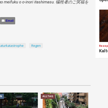
no go meifuku o o-inori itashimasu. 犠牲者のご冥福を
。
Email
aturkatastrophe
Regen
Rezep
Kalt
EN
ALLTAG