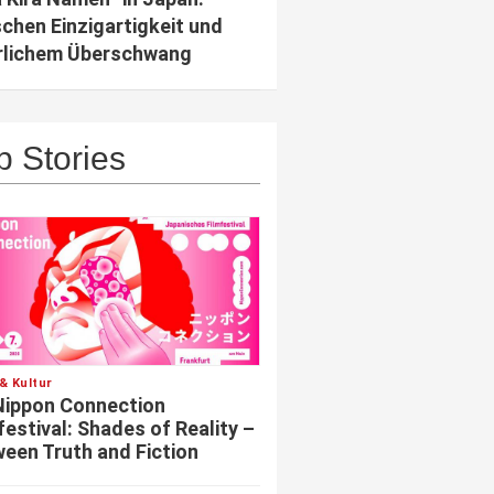
chen Einzigartigkeit und
rlichem Überschwang
p Stories
& Kultur
Nippon Connection
festival: Shades of Reality –
een Truth and Fiction