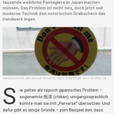
tausende weibliche Passagiere in Japan machen
müssen. Das Problem ist nicht neu, doch jetzt soll
moderne Technik den notorischen Grabschern das
Handwerk legen.
Verbotsschild, das darauf hinweist, dass Grabschen eine Straftat ist.
S
ie gelten als typisch japanisches Problem – 
sogenannte 痴漢 (
chikan)
, umgangssprachlich 
könnte man sie mit „Perverse“ übersetzen. Und 
dafür gibt es einige Gründe – zum Beispiel den, dass 