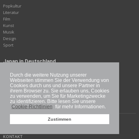
Popkultur
Literatur
Film
Kunst
Musik
Design
Sport
Japan in Deutschland
Genuss
Durch die weitere Nutzung unserer
Japanologie
Webseiten stimmen Sie der Verwendung von
Rezepte
Cookies durch uns und unsere Partner in
ihrem Browser zu. Sie erlauben uns, Cookies
Japan & Deutschland
zu verwenden, um Sie für Marketingzwecke
Reise & Kultur
zu identifizieren. Bitte lesen Sie unsere
Cookie-Richtlinien
für mehr Informationen.
Zustimmen
ÜBER JAPANDIGEST
IMPRESSUM
KONTAKT