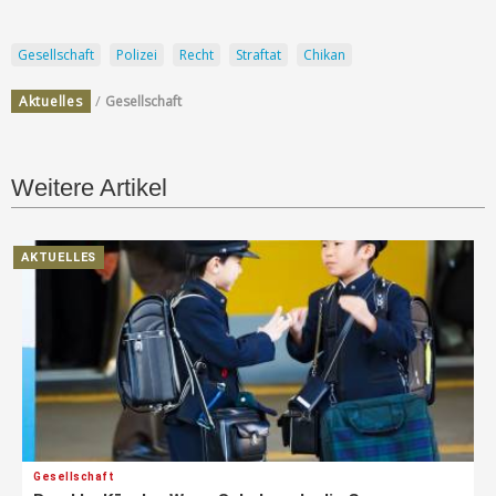
Gesellschaft
Polizei
Recht
Straftat
Chikan
/
Aktuelles
Gesellschaft
Weitere Artikel
AKTUELLES
Gesellschaft