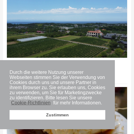
Tourismus
Niigata Wine Coast: Eine von Grund auf neu
Durch die weitere Nutzung unserer
entstandene Weinregion
Webseiten stimmen Sie der Verwendung von
Cookies durch uns und unsere Partner in
ihrem Browser zu. Sie erlauben uns, Cookies
zu verwenden, um Sie für Marketingzwecke
zu identifizieren. Bitte lesen Sie unsere
Cookie-Richtlinien
für mehr Informationen.
Zustimmen