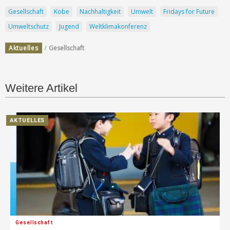
Gesellschaft
Kobe
Nachhaltigkeit
Umwelt
Fridays for Future
Umweltschutz
Jugend
Weltklimakonferenz
/
Aktuelles
Gesellschaft
Weitere Artikel
AKTUELLES
Gesellschaft