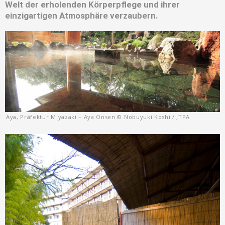
Welt der erholenden Körperpflege und ihrer
einzigartigen Atmosphäre verzaubern.
Aya, Präfektur Miyazaki – Aya Onsen © Nobuyuki Koshi / JTPA