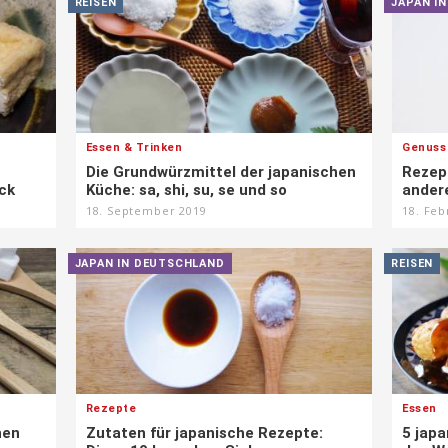
REISEN
JAPAN I
Essen & Trinken
Genuss
Die Grundwürzmittel der japanischen
Rezep
ck
Küche: sa, shi, su, se und so
ander
18. September 2019
18. Feb
JAPAN IN DEUTSCHLAND
REISEN
Rezepte
Essen
hen
Zutaten für japanische Rezepte:
5 jap