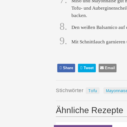
Miso und Mayonnaise gut m
Tofu- und Auberginenscheib
backen.
8.
Den weißen Balsamico auf d
9.
Mit Schnittlauch garnieren 
Share
Tweet
Email
Stichwörter
Tofu
Mayonnais
Ähnliche Rezepte