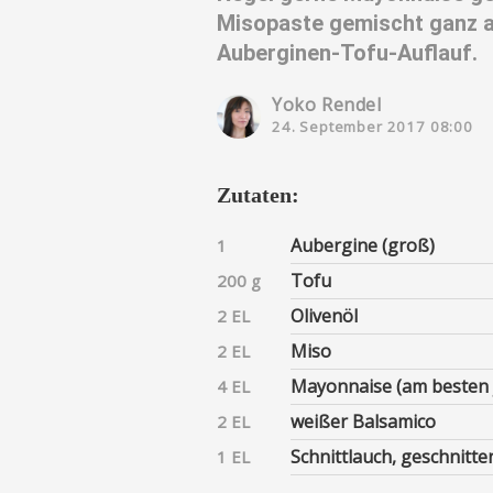
Misopaste gemischt ganz 
Auberginen-Tofu-Auflauf.
Yoko Rendel
24. September 2017 08:00
Zutaten:
Aubergine (groß)
1
Tofu
200 g
Olivenöl
2 EL
Miso
2 EL
Mayonnaise (am besten 
4 EL
weißer Balsamico
2 EL
Schnittlauch, geschnitte
1 EL