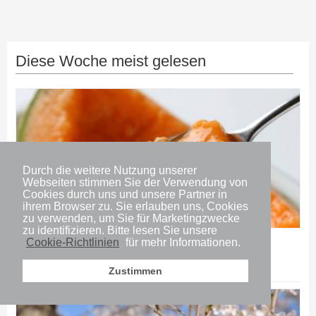
Diese Woche meist gelesen
Durch die weitere Nutzung unserer
Webseiten stimmen Sie der Verwendung von
Cookies durch uns und unsere Partner in
ihrem Browser zu. Sie erlauben uns, Cookies
zu verwenden, um Sie für Marketingzwecke
zu identifizieren. Bitte lesen Sie unsere
Essen
Cookie-Richtlinien
für mehr Informationen.
Die 5 teuersten japanischen Früchte
Zustimmen