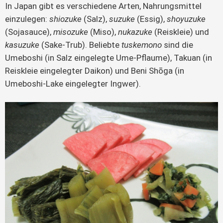
In Japan gibt es verschiedene Arten, Nahrungsmittel
einzulegen:
shiozuke
(Salz),
suzuke
(Essig),
shoyuzuke
(Sojasauce),
misozuke
(Miso),
nukazuke
(Reiskleie) und
kasuzuke
(Sake-Trub). Beliebte
tuskemono
sind die
Umeboshi (in Salz eingelegte Ume-Pflaume), Takuan (in
Reiskleie eingelegter Daikon) und Beni Shōga (in
Umeboshi-Lake eingelegter Ingwer).