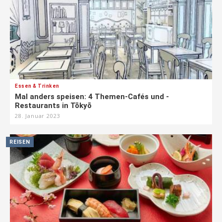
Essen & Trinken
Mal anders speisen: 4 Themen-Cafés und -
Restaurants in Tōkyō
28. Januar 2023
REISEN