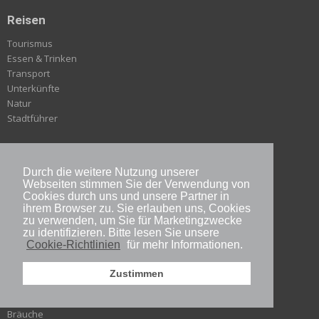
Reisen
Tourismus
Essen & Trinken
Transport
Unterkünfte
Natur
Stadtführer
Alltag
Durch die weitere Nutzung unserer
Sprache
Webseiten stimmen Sie der Verwendung von
Gesundheit
Cookies durch uns und unsere Partner in
Verhalten
ihrem Browser zu. Sie erlauben uns, Cookies
zu verwenden, um Sie für Marketingzwecke
Auf nach Japan
zu identifizieren. Bitte lesen Sie unsere
Langfristig in Japan
Cookie-Richtlinien
für mehr Informationen.
Zustimmen
Kultur-Erbe
Geschichte
Bräuche