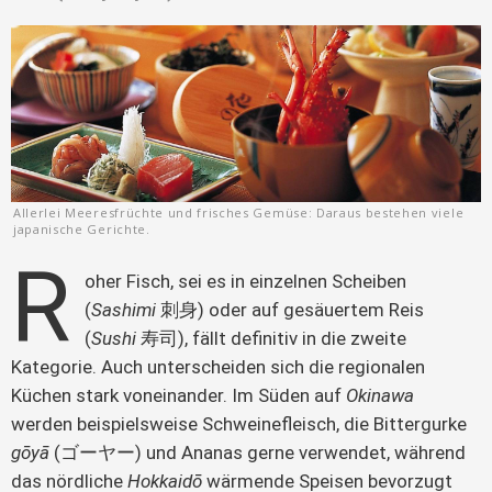
Allerlei Meeresfrüchte und frisches Gemüse: Daraus bestehen viele
japanische Gerichte.
R
oher Fisch, sei es in einzelnen Scheiben 
(
Sashimi 
刺身) oder auf gesäuertem Reis 
(
Sushi 
寿司), fällt definitiv in die zweite 
Kategorie. Auch unterscheiden sich die regionalen 
Küchen stark voneinander. Im Süden auf 
Okinawa
werden beispielsweise Schweinefleisch, die Bittergurke 
gōyā 
(ゴーヤー) und Ananas gerne verwendet, während 
das nördliche 
Hokkaidō 
wärmende Speisen bevorzugt 