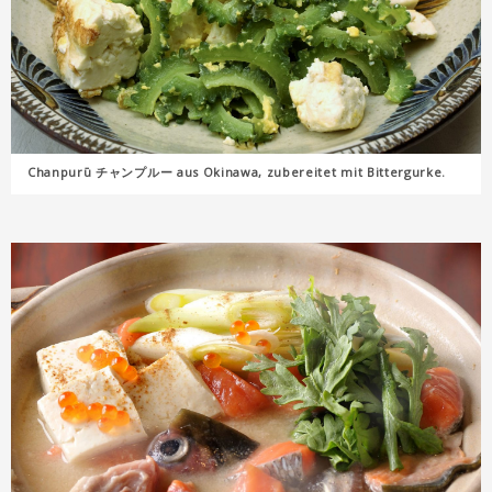
Chanpurū チャンプルー aus Okinawa, zubereitet mit Bittergurke.