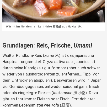
Wärmt im Norden: Ishikari Nabe 石狩鍋 aus Hokkaidō.
Grundlagen: Reis, Frische,
Umami
Weißer Rundkorn-Reis (
kome
米) ist das japanische
Hauptnahrungsmittel. Oryza sativa ssp. japonica ist
durch seine Klebrigkeit gut formbar (aber auch schwer
wieder von Haushaltsgeräten zu entfernen… Tipp: Vor
dem Eintrocknen abspülen!). Desweiteren wird in Japan
viel Gemüse gegessen, entweder saisonal ganz frisch
oder als eingelegte Pickles (
tsukemono
漬け物). Dazu
gibt es fast immer Fleisch oder Fisch. Erst dahinter
kommen Lebensmittel wie
Tōfu
(豆腐).