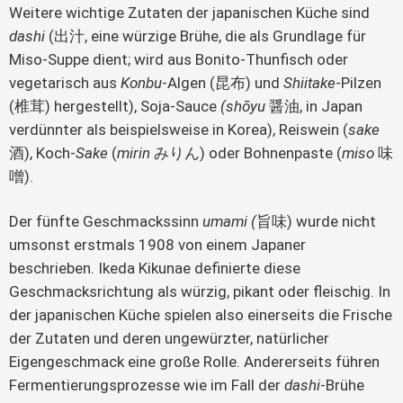
Weitere wichtige Zutaten der japanischen Küche sind
dashi
(出汁, eine würzige Brühe, die als Grundlage für
Miso-Suppe dient; wird aus Bonito-Thunfisch oder
vegetarisch aus
Konbu
-Algen (昆布) und
Shiitake
-Pilzen
(椎茸) hergestellt), Soja-Sauce
(shōyu
醤油, in Japan
verdünnter als beispielsweise in Korea), Reiswein (
sake
酒), Koch-
Sake
(
mirin
みりん) oder Bohnenpaste (
miso
味
噌).
Der fünfte Geschmackssinn
umami (
旨味) wurde nicht
umsonst erstmals 1908 von einem Japaner
beschrieben. Ikeda Kikunae definierte diese
Geschmacksrichtung als würzig, pikant oder fleischig. In
der japanischen Küche spielen also einerseits die Frische
der Zutaten und deren ungewürzter, natürlicher
Eigengeschmack eine große Rolle. Andererseits führen
Fermentierungsprozesse wie im Fall der
dashi
-Brühe