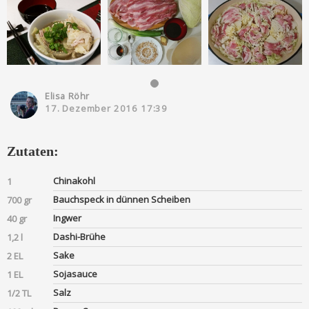
Elisa Röhr
17. Dezember 2016 17:39
Zutaten:
Chinakohl
1
Bauchspeck in dünnen Scheiben
700 gr
Ingwer
40 gr
Dashi-Brühe
1,2 l
Sake
2 EL
Sojasauce
1 EL
Salz
1/2 TL