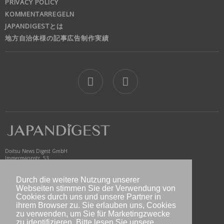
PRIVACY POLICY
KOMMENTARREGELN
JAPANDIGESTとは
地方自治体様の記事広告制作実績
jd
Doitsu News Digest GmbH
Immermannstr. 53
40210 Düsseldorf
Germany
Durch die weitere Nutzung unserer
Webseiten stimmen Sie der Verwendung von
www.newsdigest.de
info@japandigest.de
Cookies durch uns und unsere Partner in
ihrem Browser zu. Sie erlauben uns, Cookies
zu verwenden, um Sie für Marketingzwecke
nd logo
zu identifizieren. Bitte lesen Sie unsere