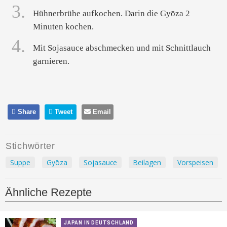
3.
Hühnerbrühe aufkochen. Darin die Gyōza 2
Minuten kochen.
4.
Mit Sojasauce abschmecken und mit Schnittlauch
garnieren.
Share
Tweet
Email
Stichwörter
Suppe
Gyōza
Sojasauce
Beilagen
Vorspeisen
Ähnliche Rezepte
JAPAN IN DEUTSCHLAND