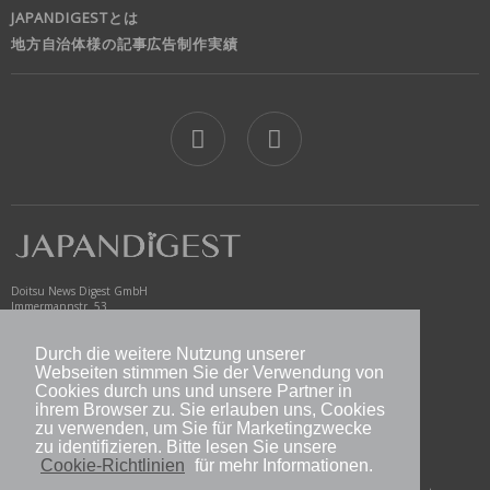
JAPANDIGESTとは
地方自治体様の記事広告制作実績
jd
Doitsu News Digest GmbH
Immermannstr. 53
40210 Düsseldorf
Germany
Durch die weitere Nutzung unserer
Webseiten stimmen Sie der Verwendung von
www.newsdigest.de
info@japandigest.de
Cookies durch uns und unsere Partner in
ihrem Browser zu. Sie erlauben uns, Cookies
zu verwenden, um Sie für Marketingzwecke
nd logo
zu identifizieren. Bitte lesen Sie unsere
Cookie-Richtlinien
für mehr Informationen.