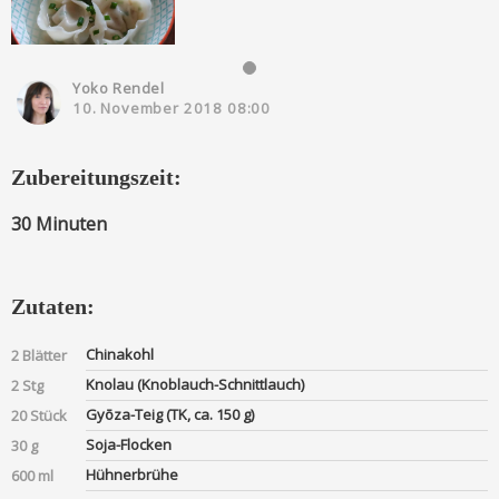
Yoko Rendel
10. November 2018 08:00
Zubereitungszeit:
30 Minuten
Zutaten:
Chinakohl
2 Blätter
Knolau (Knoblauch-Schnittlauch)
2 Stg
Gyōza-Teig (TK, ca. 150 g)
20 Stück
Soja-Flocken
30 g
Hühnerbrühe
600 ml