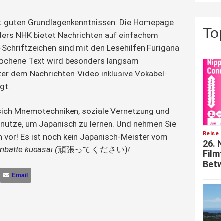
mit guten Grundlagenkenntnissen: Die Homepage
To
ers NHK bietet Nachrichten auf einfachem
-Schriftzeichen sind mit den Lesehilfen Furigana
rochene Text wird besonders langsam
er dem Nachrichten-Video inklusive Vokabel-
gt.
ich Mnemotechniken, soziale Vernetzung und
nutze, um Japanisch zu lernen. Und nehmen Sie
Reise 
en vor! Es ist noch kein Japanisch-Meister vom
26. 
nbatte kudasai (
頑張ってください)
!
Film
Betw
Email