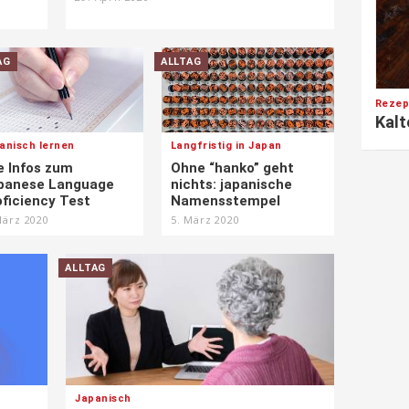
AG
ALLTAG
Rezep
Kalt
anisch lernen
Langfristig in Japan
e Infos zum
Ohne “hanko” geht
panese Language
nichts: japanische
oficiency Test
Namensstempel
März 2020
5. März 2020
ALLTAG
Japanisch