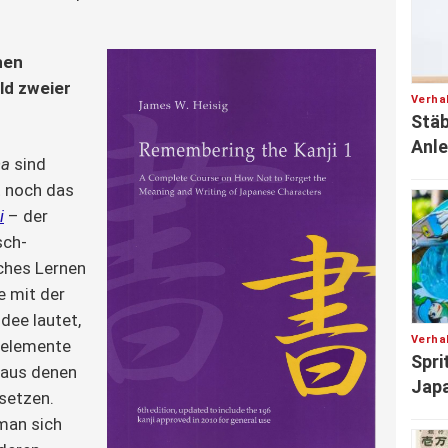
hen
ld zweier
Verha
Stäb
Anle
na
sind
bt noch das
i
– der
sch-
ches Lernen
e mit der
dee lautet,
Verha
delemente
Spri
 aus denen
Japa
etzen.
man sich