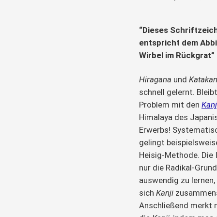
“Dieses Schriftzeic
entspricht dem Abbi
Wirbel im Rückgrat”
Hiragana
und
Kataka
schnell gelernt. Blei
Problem mit den
Kanj
Himalaya des Japani
Erwerbs! Systematis
gelingt beispielsweis
Heisig-Methode. Die I
nur die Radikal-Grun
auswendig zu lernen,
sich
Kanji
zusammens
Anschließend merkt 