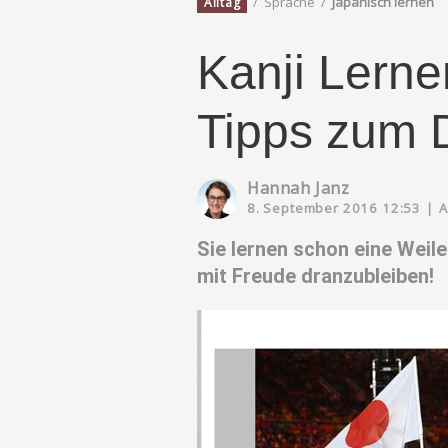
/
Sprache
/
Japanisch lernen
Alltag
Kanji Lernen
Tipps zum 
Hannah Janz
8. September 2016 12:53
|
A
Sie lernen schon eine Weil
mit Freude dranzubleiben!