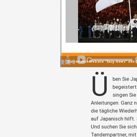
Screenshot Website "Easy News" des
Ü
ben Sie Ja
begeistert
singen Sie
Anleitungen. Ganz n
die tägliche Wieder
auf Japanisch hilft.
Und suchen Sie sich
Tandempartner, mit