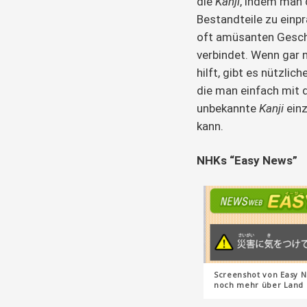
die
Kanji
, indem man 
Bestandteile zu einp
oft amüsanten Gesc
verbindet. Wenn gar 
hilft, gibt es nützlich
die man einfach mit 
unbekannte
Kanji
einz
kann.
NHKs “Easy News”
Screenshot von Easy N
noch mehr über Land 