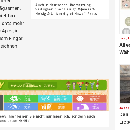
deren
Auch in deutscher Übersetzung
rägsamen,
verfügbar: "Der Heisig". ©James W.
Heisig & University of Hawai‘i Press
hichten
nichts mehr
e Apps, in
dem Finger
Langfr
Alle
eichnen
Wäh
Japan
Den
ews. hier lernen Sie nicht nur Japanisch, sondern auch
und Leute. ©NHK
Lieb