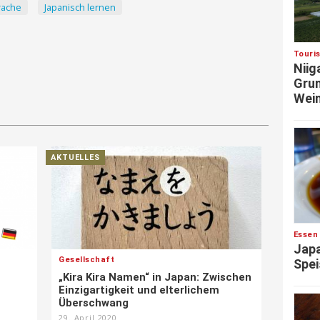
rache
Japanisch lernen
Touri
Niig
Grun
Wein
AKTUELLES
Essen
Japa
Gesellschaft
Spei
„Kira Kira Namen“ in Japan: Zwischen
Einzigartigkeit und elterlichem
Überschwang
29. April 2020