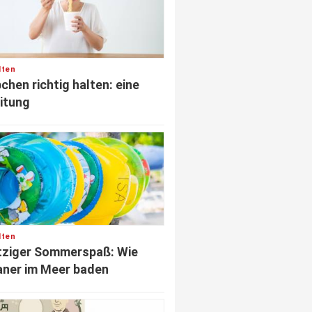
lten
chen richtig halten: eine
itung
lten
tziger Sommerspaß: Wie
ner im Meer baden