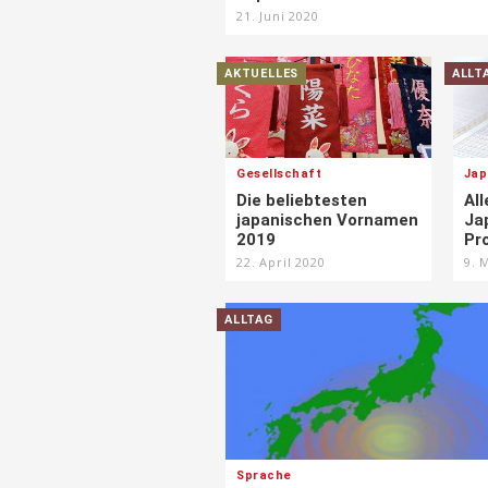
21. Juni 2020
AKTUELLES
ALLT
Gesellschaft
Jap
Die beliebtesten
All
japanischen Vornamen
Ja
2019
Pr
22. April 2020
9. 
ALLTAG
Sprache