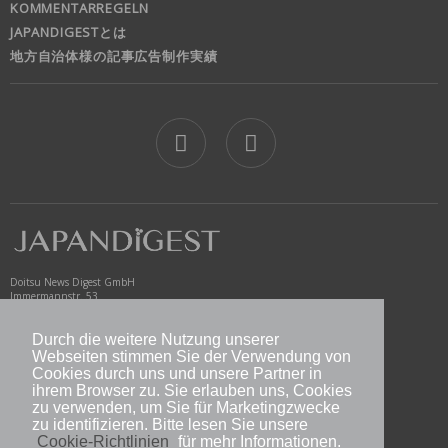
KOMMENTARREGELN
JAPANDIGESTとは
地方自治体様の記事広告制作実績
jd
Doitsu News Digest GmbH
Immermannstr. 53
40210 Düsseldorf
Germany
Durch die weitere Nutzung unserer
www.newsdigest.de
Webseiten stimmen Sie der Verwendung von
info@japandigest.de
Cookies durch uns und unsere Partner in
ihrem Browser zu. Sie erlauben uns, Cookies
zu verwenden, um Sie für Marketingzwecke
nd logo
zu identifizieren. Bitte lesen Sie unsere
Cookie-Richtlinien
für mehr Informationen.