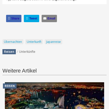
Share
Tweet
Email
Übernachten
Unterkunft
Japanreise
/
Reisen
Unterkünfte
Weitere Artikel
REISEN