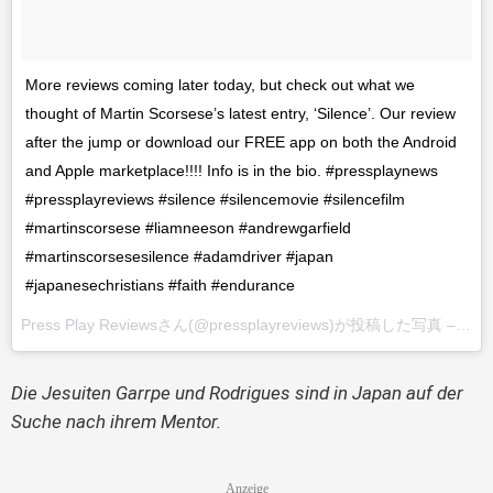
More reviews coming later today, but check out what we 
thought of Martin Scorsese’s latest entry, ‘Silence’. Our review 
after the jump or download our FREE app on both the Android 
and Apple marketplace!!!! Info is in the bio. #pressplaynews 
#pressplayreviews #silence #silencemovie #silencefilm 
#martinscorsese #liamneeson #andrewgarfield 
#martinscorsesesilence #adamdriver #japan 
#japanesechristians #faith #endurance
Press Play Reviewsさん(@pressplayreviews)が投稿した写真 –
201
Die Jesuiten Garrpe und Rodrigues sind in Japan auf der 
Suche nach ihrem Mentor.