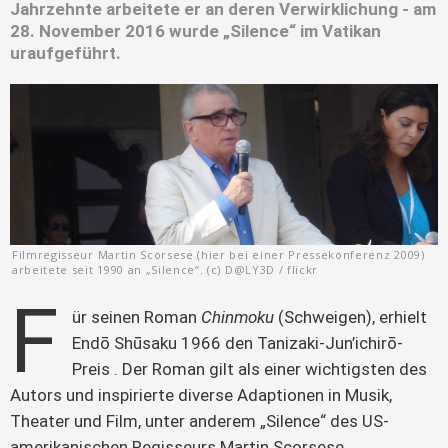
Jahrzehnte arbeitete er an deren Verwirklichung - am
28. November 2016 wurde „Silence“ im Vatikan
uraufgeführt.
Filmregisseur Martin Scorsese (hier bei einer Pressekonferenz 2009)
arbeitete seit 1990 an „Silence“. (c) D@LY3D / flickr
F
ür seinen Roman 
Chinmoku
 (Schweigen), erhielt 
Endō Shūsaku 1966 den Tanizaki-Jun’ichirō-
Preis . Der Roman gilt als einer wichtigsten des 
Autors und inspirierte diverse Adaptionen in Musik, 
Theater und Film, unter anderem „Silence“ des US-
amerikanischen Regisseurs Martin Scorsese.