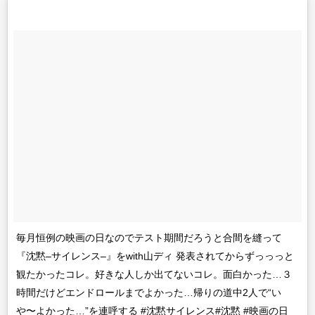
毎月恒例の映画の日なのでテスト期間だろうと合間を縫って
『沈黙–サイレンス–』をwith山ディ 発表されてからずっっっと
観たかったコレ。好きな人しか出てないコレ。面白かった…３
時間だけどエンドロールまでよかった…帰りの道中2人で“い
や〜よかった…”を連呼する #沈黙サイレンス#沈黙 #映画の日