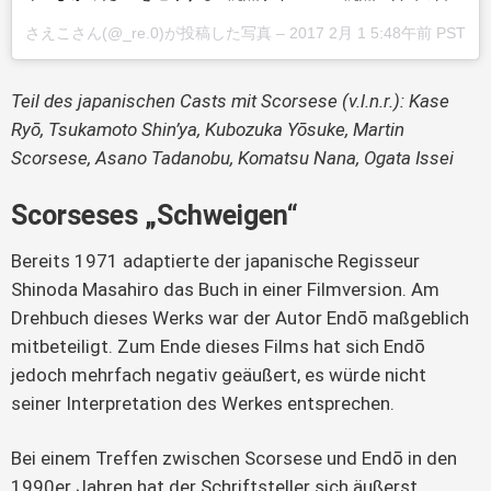
さえこさん(@_re.0)が投稿した写真 –
2017 2月 1 5:48午前 PST
Teil des japanischen Casts mit Scorsese (v.l.n.r.): Kase 
Ryō, Tsukamoto Shin’ya, Kubozuka Yōsuke, Martin 
Scorsese, Asano Tadanobu, Komatsu Nana, Ogata Issei
Scorseses „Schweigen“
Bereits 1971 adaptierte der japanische Regisseur 
Shinoda Masahiro das Buch in einer Filmversion. Am 
Drehbuch dieses Werks war der Autor Endō maßgeblich 
mitbeteiligt. Zum Ende dieses Films hat sich Endō 
jedoch mehrfach negativ geäußert, es würde nicht 
seiner Interpretation des Werkes entsprechen.
Bei einem Treffen zwischen Scorsese und Endō in den 
1990er Jahren hat der Schriftsteller sich äußerst 