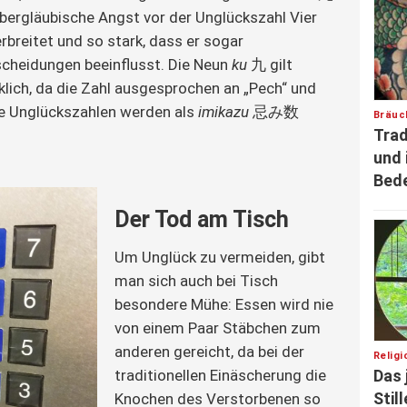
abergläubische Angst vor der Unglückszahl Vier 
erbreitet und so stark, dass er sogar 
scheidungen beeinflusst. Die Neun 
ku
 九 gilt 
klich, da die Zahl ausgesprochen an „Pech“ und 
se Unglückszahlen werden als 
imikazu
 忌み数 
Bräuc
Trad
und 
Bed
Der Tod am Tisch
Um Unglück zu vermeiden, gibt
man sich auch bei Tisch
besondere Mühe: Essen wird nie
von einem Paar Stäbchen zum
anderen gereicht, da bei der
Relig
Das 
traditionellen Einäscherung die
Stil
Knochen des Verstorbenen so