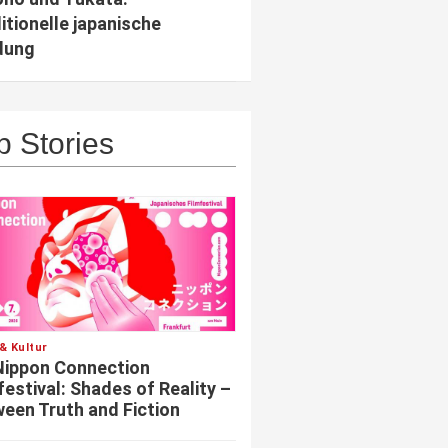
itionelle japanische
dung
p Stories
& Kultur
Nippon Connection
festival: Shades of Reality –
een Truth and Fiction