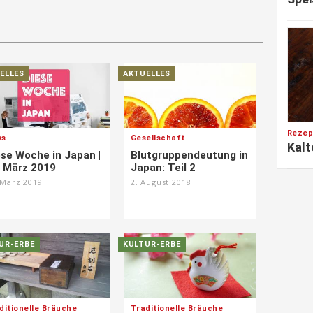
ELLES
AKTUELLES
Rezep
ws
Gesellschaft
Kalt
ese Woche in Japan |
Blutgruppendeutung in
. März 2019
Japan: Teil 2
 März 2019
2. August 2018
UR-ERBE
KULTUR-ERBE
ditionelle Bräuche
Traditionelle Bräuche