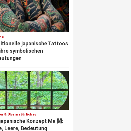
he
itionelle japanische Tattoos
ihre symbolischen
eutungen
ion & Übernatürliches
japanische Konzept Ma 間:
le, Leere, Bedeutung