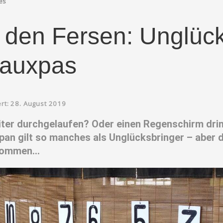
es
f den Fersen: Unglüc
Fauxpas
ert: 28. August 2019
eiter durchgelaufen? Oder einen Regenschirm dr
pan gilt so manches als Unglücksbringer – aber d
kommen...