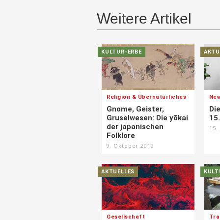
Weitere Artikel
KULTUR-ERBE
AKTU
Religion & Übernatürliches
Ne
Gnome, Geister,
Di
Gruselwesen: Die yōkai
15
der japanischen
15.
Folklore
9. Oktober 2019
AKTUELLES
KULT
Gesellschaft
Tra