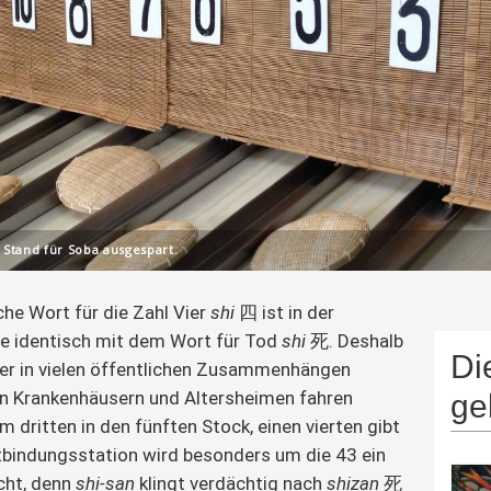
 Stand für Soba ausgespart.
che Wort für die Zahl Vier 
shi 
四 ist in der 
e identisch mit dem Wort für Tod 
shi
 死. Deshalb 
Di
ier in vielen öffentlichen Zusammenhängen 
in Krankenhäusern und Altersheimen fahren 
ge
m dritten in den fünften Stock, einen vierten gibt 
ntbindungsstation wird besonders um die 43 ein 
ht, denn 
shi-san
 klingt verdächtig nach 
shizan 
死