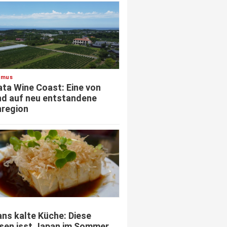
smus
ata Wine Coast: Eine von
d auf neu entstandene
region
ns kalte Küche: Diese
sen isst Japan im Sommer