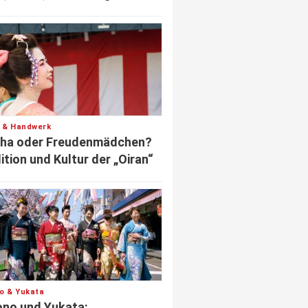
r & Handwerk
sha oder Freudenmädchen?
ition und Kultur der „Oiran“
o & Yukata
no und Yukata: