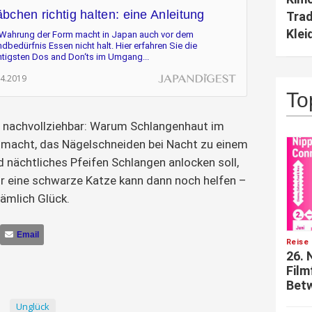
äbchen richtig halten: eine Anleitung
Trad
Klei
 Wahrung der Form macht in Japan auch vor dem
dbedürfnis Essen nicht halt. Hier erfahren Sie die
htigsten Dos and Don‘ts im Umgang...
04.2019
To
r nachvollziehbar: Warum Schlangenhaut im
 macht, das Nägelschneiden bei Nacht zu einem
d nächtliches Pfeifen Schlangen anlocken soll,
ur eine schwarze Katze kann dann noch helfen –
nämlich Glück.
Email
Reise 
26. 
Film
Betw
Unglück