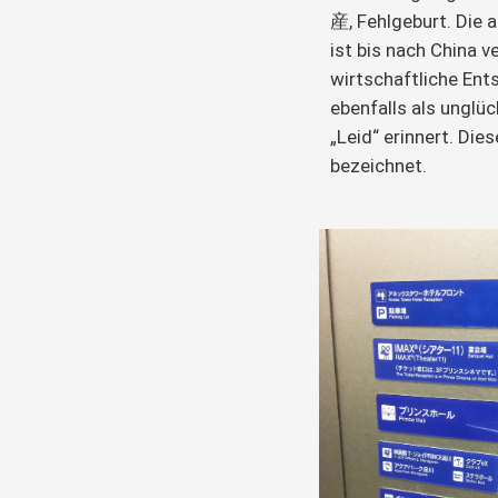
産, Fehlgeburt. Die 
ist bis nach China v
wirtschaftliche Ent
ebenfalls als unglüc
„Leid“ erinnert. Die
bezeichnet.