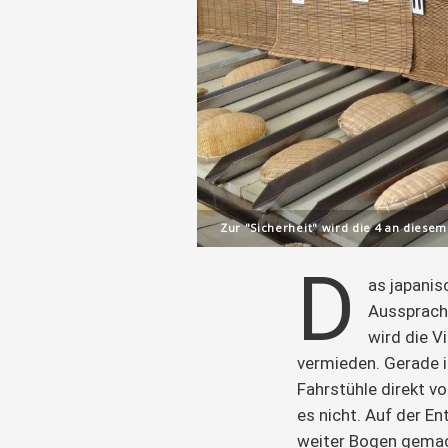
Zur "Sicherheit" wird die 4 an diesem
D
as japanis
Aussprach
wird die V
vermieden. Gerade 
Fahrstühle direkt vo
es nicht. Auf der E
weiter Bogen gemac