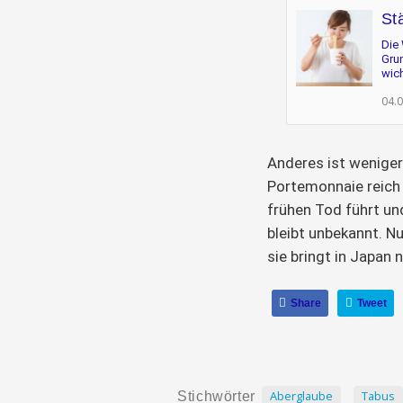
St
Die
Grun
wic
04.
Anderes ist wenige
Portemonnaie reich
frühen Tod führt un
bleibt unbekannt. N
sie bringt in Japan 
Share
Tweet
Aberglaube
Tabus
Stichwörter