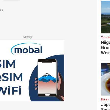
es
Touri
Niig
Grun
Wein
Essen
Japa
Spei