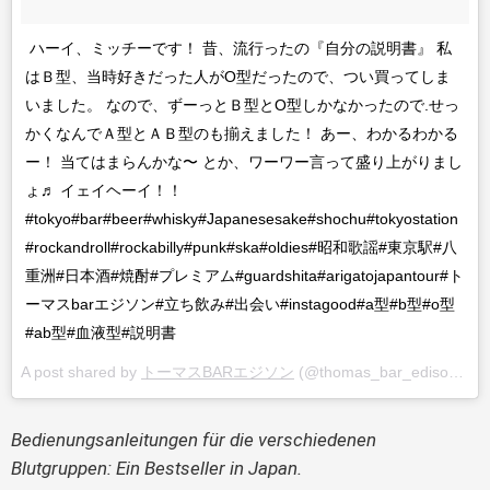
ハーイ、ミッチーです！ 昔、流行ったの『自分の説明書』 私
はＢ型、当時好きだった人がO型だったので、つい買ってしま
いました。 なので、ずーっとＢ型とO型しかなかったので.せっ
かくなんでＡ型とＡＢ型のも揃えました！ あー、わかるわかる
ー！ 当てはまらんかな〜 とか、ワーワー言って盛り上がりまし
ょ♬ イェイヘーイ！！
#tokyo#bar#beer#whisky#Japanesesake#shochu#tokyostation
#rockandroll#rockabilly#punk#ska#oldies#昭和歌謡#東京駅#八
重洲#日本酒#焼酎#プレミアム#guardshita#arigatojapantour#ト
ーマスbarエジソン#立ち飲み#出会い#instagood#a型#b型#o型
#ab型#血液型#説明書
A post shared by
トーマスBARエジソン
(@thomas_bar_edison) on
Bedienungsanleitungen für die verschiedenen 
Blutgruppen: Ein Bestseller in Japan. 