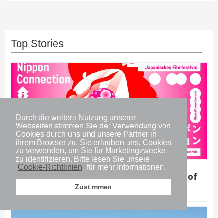
Top Stories
Durch die weitere Nutzung unserer
Webseiten stimmen Sie der Verwendung von
Cookies durch uns und unsere Partner in
ihrem Browser zu. Sie erlauben uns, Cookies
zu verwenden, um Sie für Marketingzwecke
zu identifizieren. Bitte lesen Sie unsere
Cookie-Richtlinien
für mehr Informationen.
Reise & Kultur
26. Nippon Connection Filmfestival: Shades of
Reality – Between Truth and Fiction
Zustimmen