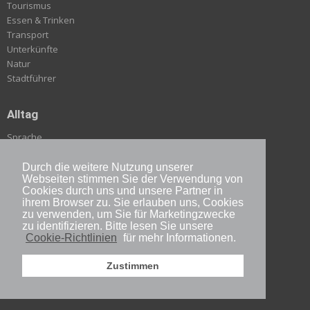
Tourismus
Essen & Trinken
Transport
Unterkünfte
Natur
Stadtführer
Alltag
Sprache
Gesundheit
Verhalten
Durch die weitere Nutzung unserer
Webseiten stimmen Sie der Verwendung von
Auf nach Japan
Cookies durch uns und unsere Partner in
Langfristig in Japan
ihrem Browser zu. Sie erlauben uns, Cookies
zu verwenden, um Sie für Marketingzwecke
zu identifizieren. Bitte lesen Sie unsere
Kultur-Erbe
Cookie-Richtlinien
für mehr Informationen.
Geschichte
Zustimmen
Bräuche
Religion & Übernatürliches