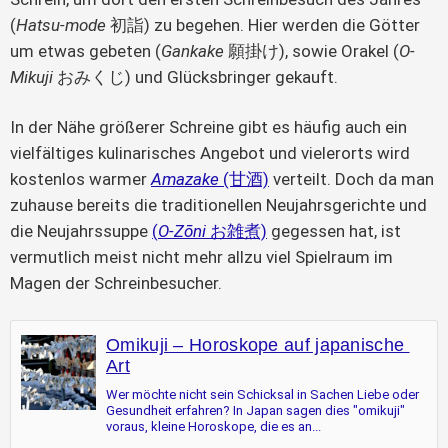
(
Hatsu-mode
 初詣) zu begehen. Hier werden die Götter 
um etwas gebeten (
Gankake
 願掛け), sowie Orakel (
O-
Mikuji 
おみくじ) und Glücksbringer gekauft.
In der Nähe größerer Schreine gibt es häufig auch ein 
vielfältiges kulinarisches Angebot und vielerorts wird 
kostenlos warmer 
Amazake 
(甘酒)
 verteilt. Doch da man 
zuhause bereits die traditionellen Neujahrsgerichte und 
die Neujahrssuppe 
(
O-Zōni 
お雑煮)
 gegessen hat, ist 
vermutlich meist nicht mehr allzu viel Spielraum im 
Magen der Schreinbesucher.
Omikuji – Horoskope auf japanische 
Art
Wer möchte nicht sein Schicksal in Sachen Liebe oder 
Gesundheit erfahren? In Japan sagen dies "omikuji" 
voraus, kleine Horoskope, die es an...