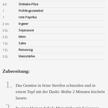
Shiitake-Pilze
4-5
Frühlingszwiebel
1
rote Paprika
1
Ingwer
2 cm
Sojasauce
3 EL
Mirin
2 EL
Sake
1 EL
Reisessig
1 EL
Maisstärke
2 EL
Zubereitung:
1.
Das Gemüse in feine Streifen schneiden und in
einem Topf mit der Dashi- Brühe 2 Minuten köcheln
lassen.
2.