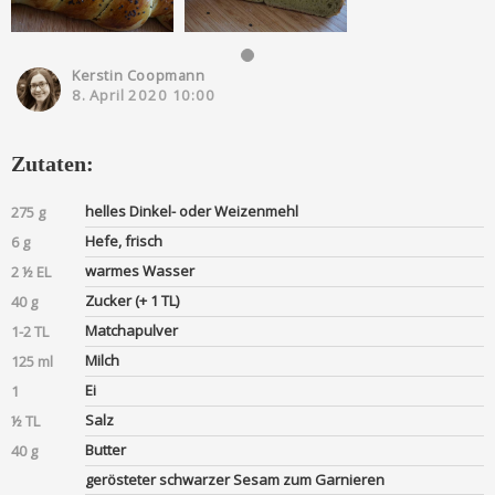
Kerstin Coopmann
8. April 2020 10:00
Zutaten:
helles Dinkel- oder Weizenmehl
275 g
Hefe, frisch
6 g
warmes Wasser
2 ½ EL
Zucker (+ 1 TL)
40 g
Matchapulver
1-2 TL
Milch
125 ml
Ei
1
Salz
½ TL
Butter
40 g
gerösteter schwarzer Sesam zum Garnieren