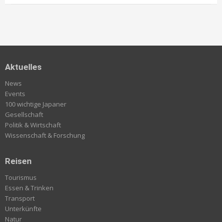
Aktuelles
News
Events
100 wichtige Japaner
Gesellschaft
Politik & Wirtschaft
Wissenschaft & Forschung
Reisen
Tourismus
Essen & Trinken
Transport
Unterkünfte
Natur