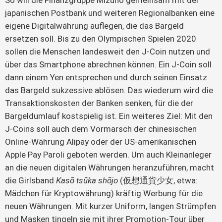
So will die Finanzgruppe Mizuho gemeinsam mit der
japanischen Postbank und weiteren Regionalbanken eine
eigene Digitalwährung auflegen, die das Bargeld
ersetzen soll. Bis zu den Olympischen Spielen 2020
sollen die Menschen landesweit den J-Coin nutzen und
über das Smartphone abrechnen können. Ein J-Coin soll
dann einem Yen entsprechen und durch seinen Einsatz
das Bargeld sukzessive ablösen. Das wiederum wird die
Transaktionskosten der Banken senken, für die der
Bargeldumlauf kostspielig ist. Ein weiteres Ziel: Mit den
J-Coins soll auch dem Vormarsch der chinesischen
Online-Währung Alipay oder der US-amerikanischen
Apple Pay Paroli geboten werden. Um auch Kleinanleger
an die neuen digitalen Währungen heranzuführen, macht
die Girlsband
Kasō tsūka shōjo
(仮想通貨少女, etwa:
Mädchen für Kryptowährung) kräftig Werbung für die
neuen Währungen. Mit kurzer Uniform, langen Strümpfen
und Masken tingeln sie mit ihrer Promotion-Tour über