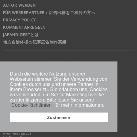
AUTOR WERDEN
FÜR WERBEPARTNER / 広告出稿をご検討の方へ
PRIVACY POLICY
KOMMENTARREGELN
JAPANDIGESTとは
地方自治体様の記事広告制作実績
Durch die weitere Nutzung unserer
Webseiten stimmen Sie der Verwendung von
Cookies durch uns und unsere Partner in
ihrem Browser zu. Sie erlauben uns, Cookies
zu verwenden, um Sie für Marketingzwecke
jd
zu identifizieren. Bitte lesen Sie unsere
Cookie-Richtlinien
für mehr Informationen.
Doitsu News Digest GmbH
Immermannstr. 53
Zustimmen
40210 Düsseldorf
Germany
www.newsdigest.de