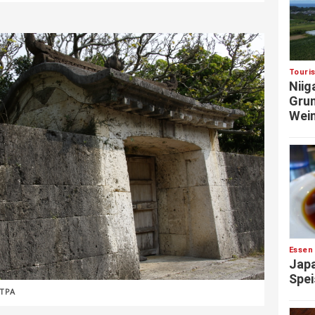
Touri
Niig
Grun
Wein
Essen
Japa
Spei
JTPA