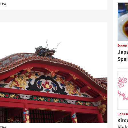
JTPA
Essen
Japa
Spei
Sehen
Kirs
blüh
JTPA