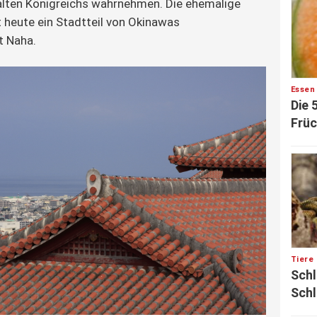
 alten Königreichs wahrnehmen. Die ehemalige
t heute ein Stadtteil von Okinawas
t Naha.
Essen
Die 
Früc
Tiere
Schl
Schl