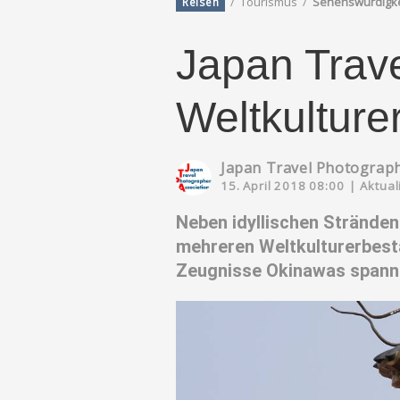
/
Tourismus
/
Sehenswürdigk
Reisen
Japan Trave
Weltkulture
Japan Travel Photograph
15. April 2018 08:00
|
Aktual
Neben idyllischen Strände
mehreren Weltkulturerbestä
Zeugnisse Okinawas spanne