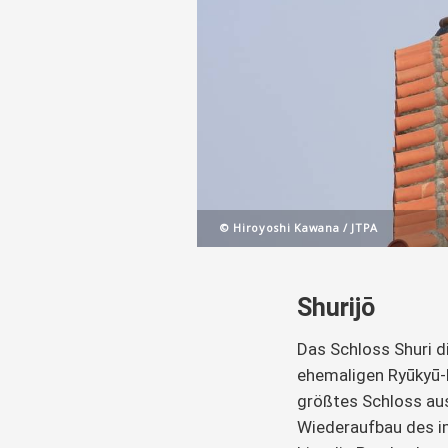
© Hiroyoshi Kawana / JTPA
Shurijō
Das Schloss Shuri d
ehemaligen Ryūkyū-D
größtes Schloss aus
Wiederaufbau des im