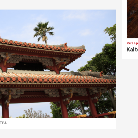
Rezep
Kalt
JTPA