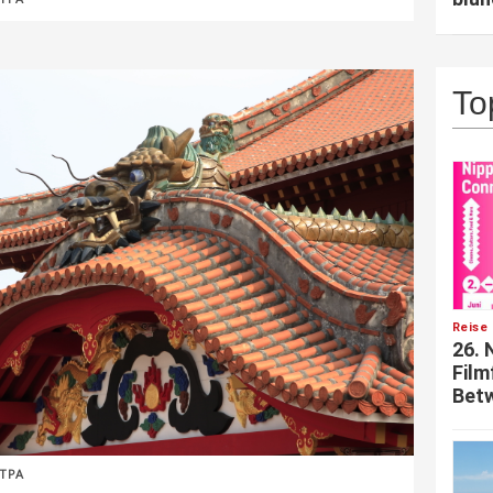
To
Reise 
26. 
Film
Betw
JTPA