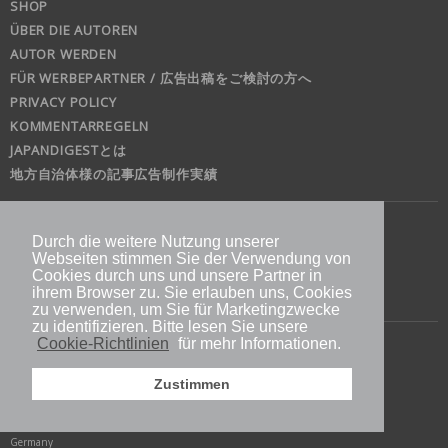
SHOP
ÜBER DIE AUTOREN
AUTOR WERDEN
FÜR WERBEPARTNER / 広告出稿をご検討の方へ
PRIVACY POLICY
KOMMENTARREGELN
JAPANDIGESTとは
地方自治体様の記事広告制作実績
Durch die weitere Nutzung unserer
Webseiten stimmen Sie der Verwendung von
Cookies durch uns und unsere Partner in
ihrem Browser zu. Sie erlauben uns, Cookies
zu verwenden, um Sie für Marketingzwecke
zu identifizieren. Bitte lesen Sie unsere
Cookie-Richtlinien
für mehr Informationen.
jd
Zustimmen
Doitsu News Digest GmbH
Immermannstr. 53
40210 Düsseldorf
Germany