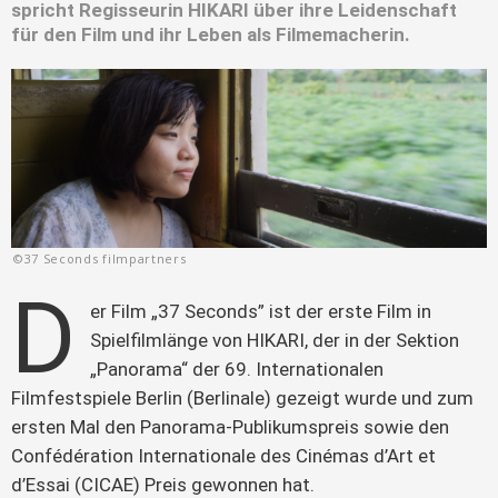
spricht Regisseurin HIKARI über ihre Leidenschaft
für den Film und ihr Leben als Filmemacherin.
©37 Seconds filmpartners
D
er Film „37 Seconds” ist der erste Film in 
Spielfilmlänge von HIKARI, der in der Sektion 
„Panorama“ der 69. Internationalen 
Filmfestspiele Berlin (Berlinale) gezeigt wurde und zum 
ersten Mal den Panorama-Publikumspreis sowie den 
Confédération Internationale des Cinémas d’Art et 
d’Essai (CICAE) Preis gewonnen hat.