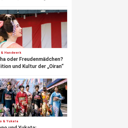
r & Handwerk
sha oder Freudenmädchen?
ition und Kultur der „Oiran“
o & Yukata
no und Yukata: