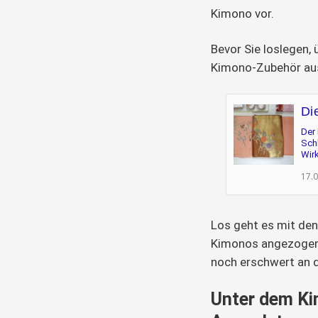
Kimono vor.
Bevor Sie loslegen, 
Kimono-Zubehör aus
Di
Der 
Schl
Wirk
17.
Los geht es mit den
Kimonos angezogen 
noch erschwert an d
Unter dem Ki