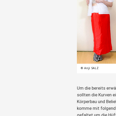
© Anji SALZ
Um die bereits erw
sollten die Kurven 
Körperbau und Belieb
komme mit folgende
gefaltet um die Hüf