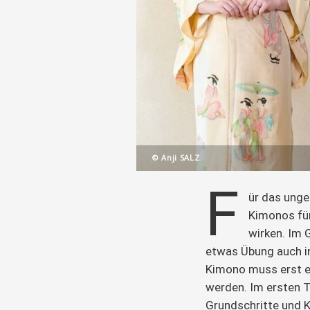
© Anji SALZ
F
ür das ung
Kimonos für
wirken. Im 
etwas Übung auch in
Kimono muss erst ei
werden. Im ersten Te
Grundschritte und 