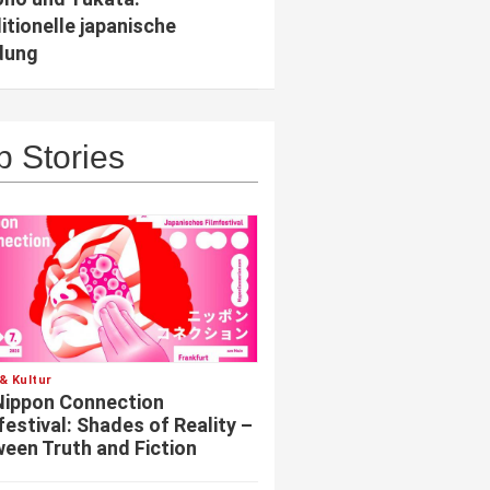
itionelle japanische
dung
p Stories
& Kultur
Nippon Connection
festival: Shades of Reality –
een Truth and Fiction