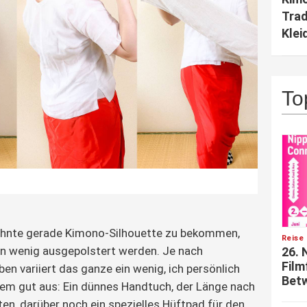
Trad
Klei
To
ähnte gerade Kimono-Silhouette zu bekommen,
Reise 
ein wenig ausgepolstert werden. Je nach
26. 
Film
en variiert das ganze ein wenig, ich persönlich
Betw
m gut aus: Ein dünnes Handtuch, der Länge nach
ten, darüber noch ein spezielles Hüftpad für den