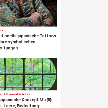
he
itionelle japanische Tattoos
ihre symbolischen
eutungen
ion & Übernatürliches
japanische Konzept Ma 間:
le, Leere, Bedeutung