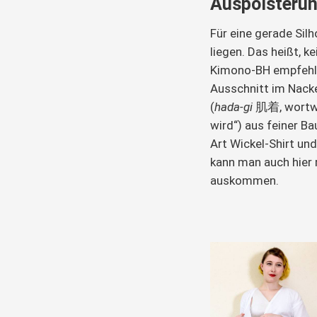
Auspolsteru
Für eine gerade Silh
liegen. Das heißt, k
Kimono-BH empfehle
Ausschnitt im Nacke
(
hada-gi
 肌着, wortwö
wird“) aus feiner B
Art Wickel-Shirt un
kann man auch hier 
auskommen.