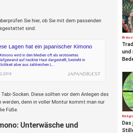
überprüfen Sie hier, ob Sie mit dem passenden 
gestattet sind:
Bräuc
Trad
ese Lagen hat ein japanischer Kimono
und 
Kimono wird in den Medien oft als erotisiertes 
Bed
afgewand auf nackter Haut dargestellt, besteht in 
lichkeit aber aus zahlreichen L...
02.2019
 Tabi-Socken. Diese sollten vor dem Anlegen des 
werden, denn in voller Montur kommt man nur 
ie Füße.
Relig
Das 
mono: Unterwäsche und
Stil