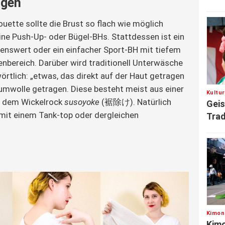
ngen
ouette sollte die Brust so flach wie möglich 
eine Push-Up- oder Bügel-BHs. Stattdessen ist ein 
nswert oder ein einfacher Sport-BH mit tiefem 
nbereich. Darüber wird traditionell Unterwäsche 
rtlich: „etwas, das direkt auf der Haut getragen 
aumwolle getragen. Diese besteht meist aus einer 
Kultu
d dem Wickelrock 
susoyoke
 (裾除け). Natürlich 
Gei
mit einem Tank-top oder dergleichen 
Trad
Kimon
Kimo