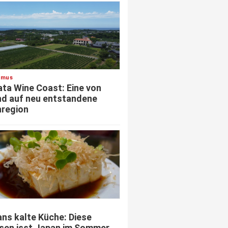
smus
ata Wine Coast: Eine von
d auf neu entstandene
region
ns kalte Küche: Diese
sen isst Japan im Sommer